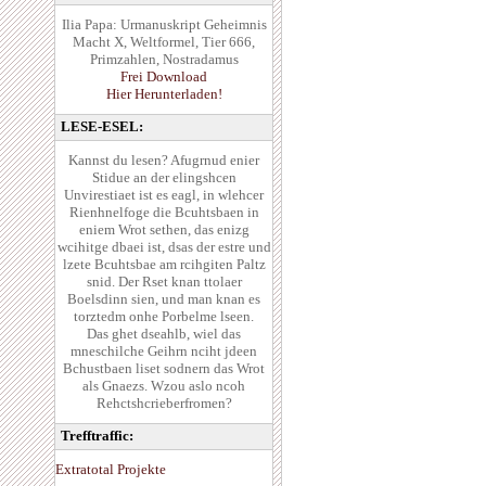
Ilia Papa: Urmanuskript Geheimnis
Macht X, Weltformel, Tier 666,
Primzahlen, Nostradamus
Frei Download
Hier Herunterladen!
LESE-ESEL:
Kannst du lesen? Afugrnud enier
Stidue an der elingshcen
Unvirestiaet ist es eagl, in wlehcer
Rienhnelfoge die Bcuhtsbaen in
eniem Wrot sethen, das enizg
wcihitge dbaei ist, dsas der estre und
lzete Bcuhtsbae am rcihgiten Paltz
snid. Der Rset knan ttolaer
Boelsdinn sien, und man knan es
torztedm onhe Porbelme lseen.
Das ghet dseahlb, wiel das
mneschilche Geihrn nciht jdeen
Bchustbaen liset sodnern das Wrot
als Gnaezs. Wzou aslo ncoh
Rehctshcrieberfromen?
Trefftraffic:
Extratotal Projekte