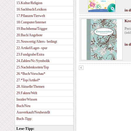
15.Kultur/Religion
16.Sachbuch/Lexikon
in 
17.Pflanzen/Tierwelt
Kre
18.Computer/Internet
Prei
19.Buchthema/Trigger
(ink
20.Buch/Angebote
21.Neuwertig/Alters- bedingt
in 
22.Artikel/Lager- spur
23.Fundgrube/Extra
24.Zahlen/Nr./Symbolik
25.Nachdenkseiten/Top
26.*Buch/Vorschau*
27.*Top/Artikel*
28.Aktuelle/Themen
29.Fakten/Welt
Insider/Wissen
Buch/Neu
Ausverkauft/Neubestellt
Buch-Tipp:
Lese-Tipp: