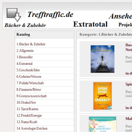
Katalog
Kategorie: 1.Bücher & Zubehö
1.Bücher & Zubehör
Das
Not
2.Allgemein
3.Bestseller
Prei
(ink
4.Extratotal
5.Geschenk/Idee
in 
6.Geheim/Wissen
7.Politik/Wirtschaft
Spü
8.Finanzen/Börse
Prei
9.Grenzwissen/schaft
(ink
10.Orakel/Set
in 
11.Tarot/Karten
12.Pendel/Energie
Mal
13.Natur/Kraft
Prei
14.Astrologie/Zeichen
(ink