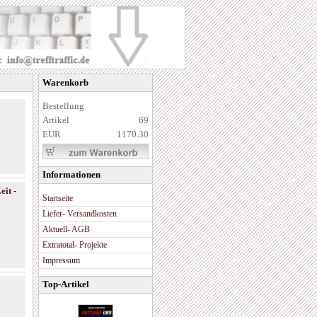
Warenkorb
Bestellung
Artikel
69
EUR
1170.30
Informationen
it -
Startseite
Liefer- Versandkosten
Aktuell- AGB
Extratotal- Projekte
Impressum
Top-Artikel