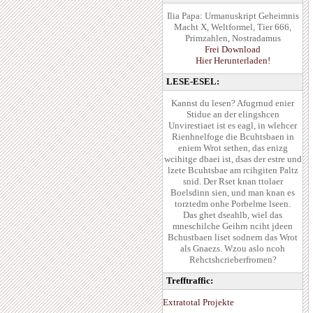
Ilia Papa: Urmanuskript Geheimnis
Macht X, Weltformel, Tier 666,
Primzahlen, Nostradamus
Frei Download
Hier Herunterladen!
LESE-ESEL:
Kannst du lesen? Afugrnud enier
Stidue an der elingshcen
Unvirestiaet ist es eagl, in wlehcer
Rienhnelfoge die Bcuhtsbaen in
eniem Wrot sethen, das enizg
wcihitge dbaei ist, dsas der estre und
lzete Bcuhtsbae am rcihgiten Paltz
snid. Der Rset knan ttolaer
Boelsdinn sien, und man knan es
torztedm onhe Porbelme lseen.
Das ghet dseahlb, wiel das
mneschilche Geihrn nciht jdeen
Bchustbaen liset sodnern das Wrot
als Gnaezs. Wzou aslo ncoh
Rehctshcrieberfromen?
Trefftraffic:
Extratotal Projekte