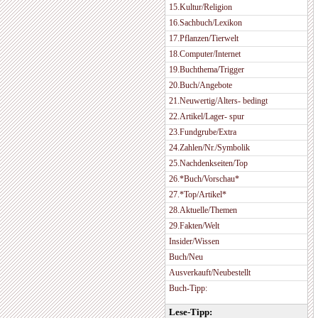
15.Kultur/Religion
16.Sachbuch/Lexikon
17.Pflanzen/Tierwelt
18.Computer/Internet
19.Buchthema/Trigger
20.Buch/Angebote
21.Neuwertig/Alters- bedingt
22.Artikel/Lager- spur
23.Fundgrube/Extra
24.Zahlen/Nr./Symbolik
25.Nachdenkseiten/Top
26.*Buch/Vorschau*
27.*Top/Artikel*
28.Aktuelle/Themen
29.Fakten/Welt
Insider/Wissen
Buch/Neu
Ausverkauft/Neubestellt
Buch-Tipp:
Lese-Tipp: