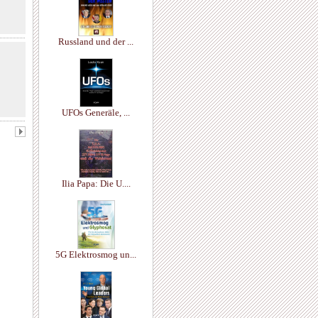
Russland und der ...
UFOs Generäle, ...
Ilia Papa: Die U....
5G Elektrosmog un...