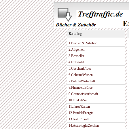
Katalog
1.Bücher & Zubehör
2.Allgemein
3.Bestseller
4.Extratotal
5.Geschenk/Idee
6.Geheim/Wissen
7.Politik/Wirtschaft
8.Finanzen/Börse
9.Grenzwissen/schaft
10.Orakel/Set
11.Tarot/Karten
12.Pendel/Energie
13.Natur/Kraft
14.Astrologie/Zeichen