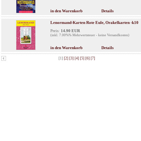
in den Warenkorb
Details
Lenormand-Karten Rote Eule, Orakelkarten -k10
Preis:
14.90 EUR
(inkl. 7.00%% Mehrwertsteuer - keine Versandkosten)
in den Warenkorb
Details
[1]
[2]
[3]
[4]
[5]
[6]
[7]