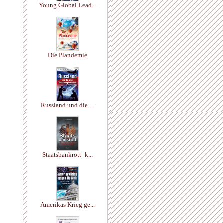
Young Global Lead...
Die Plandemie
Russland und die ...
Staatsbankrott -k...
Amerikas Krieg ge...