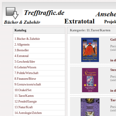
Katalog
Kategorie: 11.Tarot/Karten
1.Bücher & Zubehör
Gol
2.Allgemein
Prei
3.Bestseller
(ink
4.Extratotal
in 
5.Geschenk/Idee
6.Geheim/Wissen
Ste
7.Politik/Wirtschaft
Prei
8.Finanzen/Börse
(ink
9.Grenzwissen/schaft
10.Orakel/Set
in 
11.Tarot/Karten
Tar
12.Pendel/Energie
Prei
13.Natur/Kraft
(ink
14.Astrologie/Zeichen