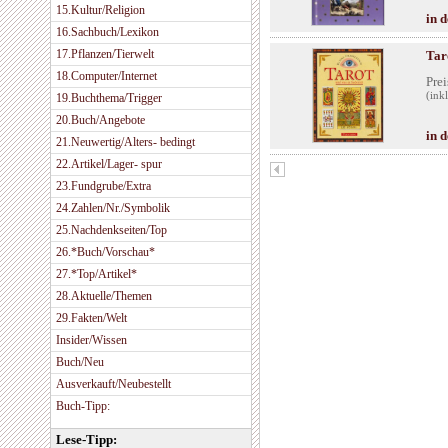
15.Kultur/Religion
in 
16.Sachbuch/Lexikon
17.Pflanzen/Tierwelt
Tar
18.Computer/Internet
Prei
(ink
19.Buchthema/Trigger
20.Buch/Angebote
in 
21.Neuwertig/Alters- bedingt
22.Artikel/Lager- spur
23.Fundgrube/Extra
24.Zahlen/Nr./Symbolik
25.Nachdenkseiten/Top
26.*Buch/Vorschau*
27.*Top/Artikel*
28.Aktuelle/Themen
29.Fakten/Welt
Insider/Wissen
Buch/Neu
Ausverkauft/Neubestellt
Buch-Tipp:
Lese-Tipp: