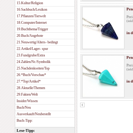
15.Kultur/Religion
Pen
16.Sachbuch/Lexikon
17.Pflanzen/Tierwelt
Prei
(ink
18.Computer/Internet
19.Buchthema/Trigger
in 
20.Buch/Angebote
21.Neuwertig/Alters- bedingt
22.Artikel/Lager- spur
23.Fundgrube/Extra
Pen
24.Zahlen/Nr./Symbolik
Prei
25.Nachdenkseiten/Top
(ink
26.*Buch/Vorschau*
in 
27.*Top/Artikel*
28.Aktuelle/Themen
29.Fakten/Welt
Insider/Wissen
Buch/Neu
Ausverkauft/Neubestellt
Buch-Tipp:
Lese-Tipp: