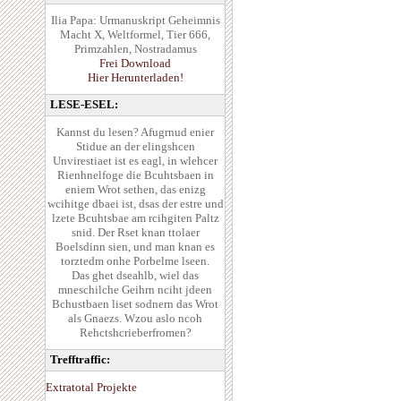
Ilia Papa: Urmanuskript Geheimnis
Macht X, Weltformel, Tier 666,
Primzahlen, Nostradamus
Frei Download
Hier Herunterladen!
LESE-ESEL:
Kannst du lesen? Afugrnud enier
Stidue an der elingshcen
Unvirestiaet ist es eagl, in wlehcer
Rienhnelfoge die Bcuhtsbaen in
eniem Wrot sethen, das enizg
wcihitge dbaei ist, dsas der estre und
lzete Bcuhtsbae am rcihgiten Paltz
snid. Der Rset knan ttolaer
Boelsdinn sien, und man knan es
torztedm onhe Porbelme lseen.
Das ghet dseahlb, wiel das
mneschilche Geihrn nciht jdeen
Bchustbaen liset sodnern das Wrot
als Gnaezs. Wzou aslo ncoh
Rehctshcrieberfromen?
Trefftraffic:
Extratotal Projekte