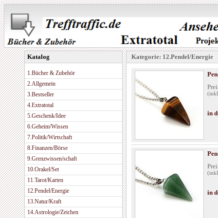
Katalog
Kategorie: 12.Pendel/Energie
1.Bücher & Zubehör
Pen
2.Allgemein
Prei
3.Bestseller
(ink
4.Extratotal
in 
5.Geschenk/Idee
6.Geheim/Wissen
7.Politik/Wirtschaft
8.Finanzen/Börse
Pen
9.Grenzwissen/schaft
Prei
10.Orakel/Set
(ink
11.Tarot/Karten
12.Pendel/Energie
in 
13.Natur/Kraft
14.Astrologie/Zeichen