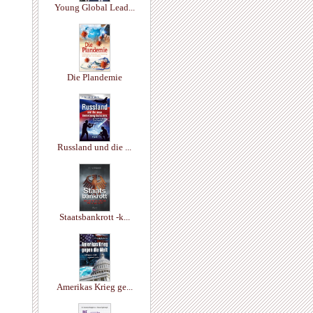
Young Global Lead...
Die Plandemie
Russland und die ...
Staatsbankrott -k...
Amerikas Krieg ge...