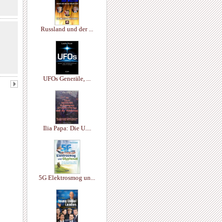
Russland und der ...
UFOs Generäle, ...
Ilia Papa: Die U....
5G Elektrosmog un...