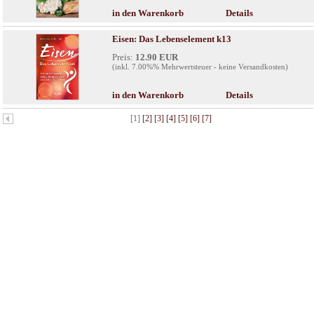
in den Warenkorb
Details
Eisen: Das Lebenselement k13
Preis:
12.90 EUR
(inkl. 7.00%% Mehrwertsteuer - keine Versandkosten)
in den Warenkorb
Details
[1]
[2]
[3]
[4]
[5]
[6]
[7]