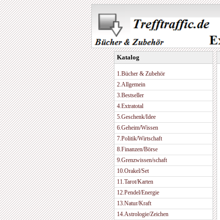
Katalog
1.Bücher & Zubehör
2.Allgemein
3.Bestseller
4.Extratotal
5.Geschenk/Idee
6.Geheim/Wissen
7.Politik/Wirtschaft
8.Finanzen/Börse
9.Grenzwissen/schaft
10.Orakel/Set
11.Tarot/Karten
12.Pendel/Energie
13.Natur/Kraft
14.Astrologie/Zeichen