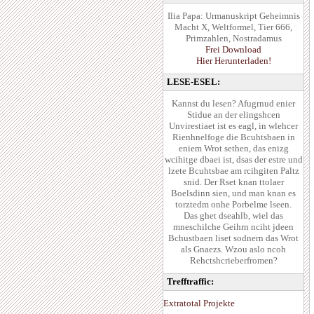
Ilia Papa: Urmanuskript Geheimnis
Macht X, Weltformel, Tier 666,
Primzahlen, Nostradamus
Frei Download
Hier Herunterladen!
LESE-ESEL:
Kannst du lesen? Afugrnud enier
Stidue an der elingshcen
Unvirestiaet ist es eagl, in wlehcer
Rienhnelfoge die Bcuhtsbaen in
eniem Wrot sethen, das enizg
wcihitge dbaei ist, dsas der estre und
lzete Bcuhtsbae am rcihgiten Paltz
snid. Der Rset knan ttolaer
Boelsdinn sien, und man knan es
torztedm onhe Porbelme lseen.
Das ghet dseahlb, wiel das
mneschilche Geihrn nciht jdeen
Bchustbaen liset sodnern das Wrot
als Gnaezs. Wzou aslo ncoh
Rehctshcrieberfromen?
Trefftraffic:
Extratotal Projekte