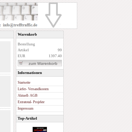
Warenkorb
Bestellung
Artikel
99
EUR
1397.40
Informationen
Startseite
Liefer- Versandkosten
Aktuell- AGB
Extratotal- Projekte
Impressum
Top-Artikel