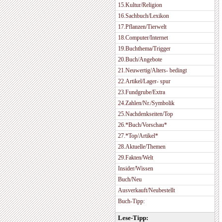
15.Kultur/Religion
16.Sachbuch/Lexikon
17.Pflanzen/Tierwelt
18.Computer/Internet
19.Buchthema/Trigger
20.Buch/Angebote
21.Neuwertig/Alters- bedingt
22.Artikel/Lager- spur
23.Fundgrube/Extra
24.Zahlen/Nr./Symbolik
25.Nachdenkseiten/Top
26.*Buch/Vorschau*
27.*Top/Artikel*
28.Aktuelle/Themen
29.Fakten/Welt
Insider/Wissen
Buch/Neu
Ausverkauft/Neubestellt
Buch-Tipp:
Lese-Tipp: