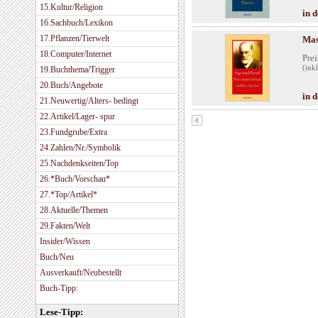
15.Kultur/Religion
in 
16.Sachbuch/Lexikon
17.Pflanzen/Tierwelt
Mas
18.Computer/Internet
Prei
(ink
19.Buchthema/Trigger
20.Buch/Angebote
in 
21.Neuwertig/Alters- bedingt
22.Artikel/Lager- spur
23.Fundgrube/Extra
24.Zahlen/Nr./Symbolik
25.Nachdenkseiten/Top
26.*Buch/Vorschau*
27.*Top/Artikel*
28.Aktuelle/Themen
29.Fakten/Welt
Insider/Wissen
Buch/Neu
Ausverkauft/Neubestellt
Buch-Tipp:
Lese-Tipp: