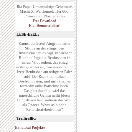
Ilia Papa: Urmanuskript Geheimnis
Macht X, Weltformel, Tier 666,
Primzahlen, Nostradamus
Frei Download
Hier Herunterladen!
LESE-ESEL:
Kannst du lesen? Afugrnud enier
Stidue an der elingshcen
Unvirestiaet ist es eagl, in wlehcer
Rienhnelfoge die Bcuhtsbaen in
eniem Wrot sethen, das enizg
wcihitge dbaei ist, dsas der estre und
lzete Bcuhtsbae am rcihgiten Paltz
snid. Der Rset knan ttolaer
Boelsdinn sien, und man knan es
torztedm onhe Porbelme lseen.
Das ghet dseahlb, wiel das
mneschilche Geihrn nciht jdeen
Bchustbaen liset sodnern das Wrot
als Gnaezs. Wzou aslo ncoh
Rehctshcrieberfromen?
Trefftraffic:
Extratotal Projekte