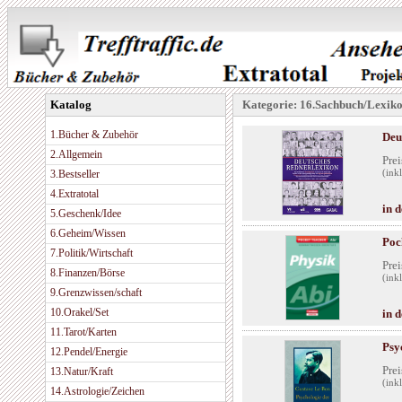
Katalog
Kategorie: 16.Sachbuch/Lexik
1.Bücher & Zubehör
Deu
2.Allgemein
Prei
3.Bestseller
(ink
4.Extratotal
in 
5.Geschenk/Idee
6.Geheim/Wissen
Poc
7.Politik/Wirtschaft
Prei
8.Finanzen/Börse
(ink
9.Grenzwissen/schaft
10.Orakel/Set
in 
11.Tarot/Karten
Psy
12.Pendel/Energie
Prei
13.Natur/Kraft
(ink
14.Astrologie/Zeichen