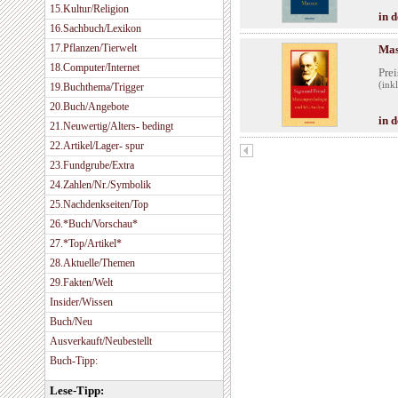
15.Kultur/Religion
in 
16.Sachbuch/Lexikon
17.Pflanzen/Tierwelt
Mas
18.Computer/Internet
Prei
(ink
19.Buchthema/Trigger
20.Buch/Angebote
in 
21.Neuwertig/Alters- bedingt
22.Artikel/Lager- spur
23.Fundgrube/Extra
24.Zahlen/Nr./Symbolik
25.Nachdenkseiten/Top
26.*Buch/Vorschau*
27.*Top/Artikel*
28.Aktuelle/Themen
29.Fakten/Welt
Insider/Wissen
Buch/Neu
Ausverkauft/Neubestellt
Buch-Tipp:
Lese-Tipp: