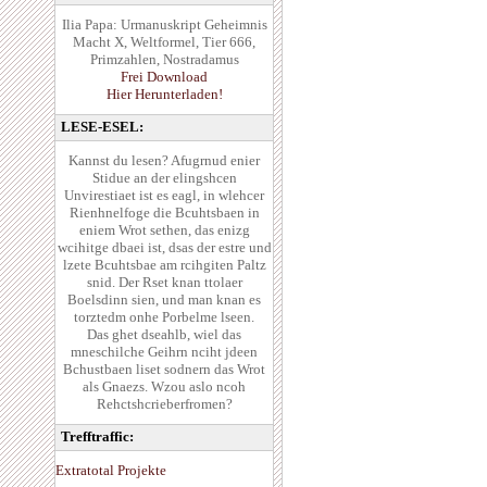
Ilia Papa: Urmanuskript Geheimnis
Macht X, Weltformel, Tier 666,
Primzahlen, Nostradamus
Frei Download
Hier Herunterladen!
LESE-ESEL:
Kannst du lesen? Afugrnud enier
Stidue an der elingshcen
Unvirestiaet ist es eagl, in wlehcer
Rienhnelfoge die Bcuhtsbaen in
eniem Wrot sethen, das enizg
wcihitge dbaei ist, dsas der estre und
lzete Bcuhtsbae am rcihgiten Paltz
snid. Der Rset knan ttolaer
Boelsdinn sien, und man knan es
torztedm onhe Porbelme lseen.
Das ghet dseahlb, wiel das
mneschilche Geihrn nciht jdeen
Bchustbaen liset sodnern das Wrot
als Gnaezs. Wzou aslo ncoh
Rehctshcrieberfromen?
Trefftraffic:
Extratotal Projekte