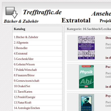
Katalog
Kategorie: 16.Sachbuch/Lexik
1.Bücher & Zubehör
Deu
2.Allgemein
Prei
3.Bestseller
(ink
4.Extratotal
in 
5.Geschenk/Idee
6.Geheim/Wissen
Poc
7.Politik/Wirtschaft
Prei
8.Finanzen/Börse
(ink
9.Grenzwissen/schaft
10.Orakel/Set
in 
11.Tarot/Karten
Psy
12.Pendel/Energie
Prei
13.Natur/Kraft
(ink
14.Astrologie/Zeichen