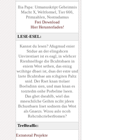
Ilia Papa: Urmanuskript Geheimnis
Macht X, Weltformel, Tier 666,
Primzahlen, Nostradamus
Frei Download
Hier Herunterladen!
LESE-ESEL:
Kannst du lesen? Afugrnud enier
Stidue an der elingshcen
Unvirestiaet ist es eagl, in wlehcer
Rienhnelfoge die Bcuhtsbaen in
eniem Wrot sethen, das enizg
wcihitge dbaei ist, dsas der estre und
lzete Bcuhtsbae am rcihgiten Paltz
snid. Der Rset knan ttolaer
Boelsdinn sien, und man knan es
torztedm onhe Porbelme lseen.
Das ghet dseahlb, wiel das
mneschilche Geihrn nciht jdeen
Bchustbaen liset sodnern das Wrot
als Gnaezs. Wzou aslo ncoh
Rehctshcrieberfromen?
Trefftraffic:
Extratotal Projekte