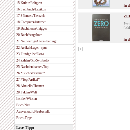
15.Kultur/Religion
in 
16.Sachbuch/Lexikon
17.Pflanzen/Tierwelt
ZER
18.Computer/Internet
Prei
(ink
19.Buchthema/Trigger
20.Buch/Angebote
in 
21.Neuwertig/Alters- bedingt
22.Artikel/Lager- spur
23.Fundgrube/Extra
24.Zahlen/Nr./Symbolik
25.Nachdenkseiten/Top
26.*Buch/Vorschau*
27.*Top/Artikel*
28.Aktuelle/Themen
29.Fakten/Welt
Insider/Wissen
Buch/Neu
Ausverkauft/Neubestellt
Buch-Tipp:
Lese-Tipp: