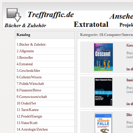
Katalog
Kategorie: 18.Computer/Intern
1.Bücher & Zubehör
Ges
2.Allgemein
Prei
3.Bestseller
(ink
4.Extratotal
in 
5.Geschenk/Idee
6.Geheim/Wissen
Ins
7.Politik/Wirtschaft
Prei
8.Finanzen/Börse
(ink
9.Grenzwissen/schaft
10.Orakel/Set
in 
11.Tarot/Karten
Die
12.Pendel/Energie
Prei
13.Natur/Kraft
(ink
14.Astrologie/Zeichen