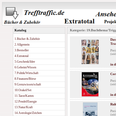
Katalog
Kategorie: 19.Buchthema/Trig
1.Bücher & Zubehör
Das
Tra
2.Allgemein
3.Bestseller
Prei
(ink
4.Extratotal
5.Geschenk/Idee
in 
6.Geheim/Wissen
7.Politik/Wirtschaft
Cor
8.Finanzen/Börse
Prei
9.Grenzwissen/schaft
(ink
10.Orakel/Set
in 
11.Tarot/Karten
12.Pendel/Energie
Ruh
13.Natur/Kraft
Prei
14.Astrologie/Zeichen
(ink