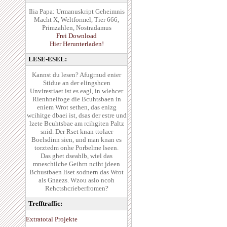
Ilia Papa: Urmanuskript Geheimnis
Macht X, Weltformel, Tier 666,
Primzahlen, Nostradamus
Frei Download
Hier Herunterladen!
LESE-ESEL:
Kannst du lesen? Afugrnud enier
Stidue an der elingshcen
Unvirestiaet ist es eagl, in wlehcer
Rienhnelfoge die Bcuhtsbaen in
eniem Wrot sethen, das enizg
wcihitge dbaei ist, dsas der estre und
lzete Bcuhtsbae am rcihgiten Paltz
snid. Der Rset knan ttolaer
Boelsdinn sien, und man knan es
torztedm onhe Porbelme lseen.
Das ghet dseahlb, wiel das
mneschilche Geihrn nciht jdeen
Bchustbaen liset sodnern das Wrot
als Gnaezs. Wzou aslo ncoh
Rehctshcrieberfromen?
Trefftraffic:
Extratotal Projekte