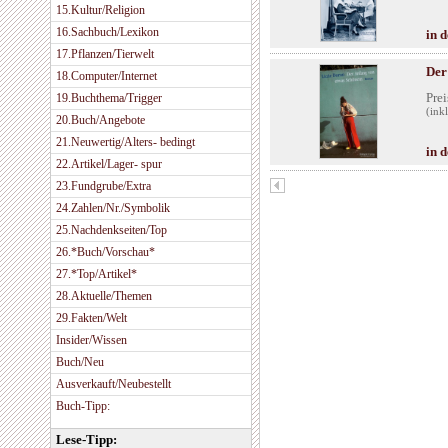
15.Kultur/Religion
16.Sachbuch/Lexikon
in 
17.Pflanzen/Tierwelt
Der
18.Computer/Internet
Prei
19.Buchthema/Trigger
(ink
20.Buch/Angebote
21.Neuwertig/Alters- bedingt
in 
22.Artikel/Lager- spur
23.Fundgrube/Extra
24.Zahlen/Nr./Symbolik
25.Nachdenkseiten/Top
26.*Buch/Vorschau*
27.*Top/Artikel*
28.Aktuelle/Themen
29.Fakten/Welt
Insider/Wissen
Buch/Neu
Ausverkauft/Neubestellt
Buch-Tipp:
Lese-Tipp: