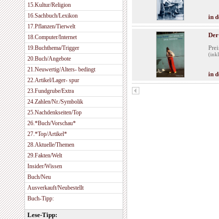
15.Kultur/Religion
16.Sachbuch/Lexikon
in 
17.Pflanzen/Tierwelt
Der
18.Computer/Internet
Prei
19.Buchthema/Trigger
(ink
20.Buch/Angebote
21.Neuwertig/Alters- bedingt
in 
22.Artikel/Lager- spur
23.Fundgrube/Extra
24.Zahlen/Nr./Symbolik
25.Nachdenkseiten/Top
26.*Buch/Vorschau*
27.*Top/Artikel*
28.Aktuelle/Themen
29.Fakten/Welt
Insider/Wissen
Buch/Neu
Ausverkauft/Neubestellt
Buch-Tipp:
Lese-Tipp: