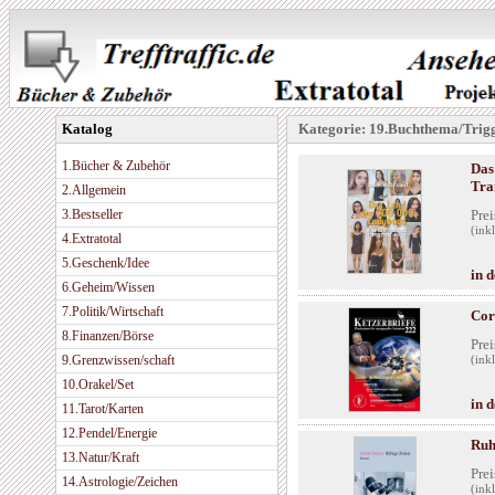
Katalog
Kategorie: 19.Buchthema/Trig
1.Bücher & Zubehör
Das
Tra
2.Allgemein
3.Bestseller
Prei
(ink
4.Extratotal
5.Geschenk/Idee
in 
6.Geheim/Wissen
7.Politik/Wirtschaft
Cor
8.Finanzen/Börse
Prei
9.Grenzwissen/schaft
(ink
10.Orakel/Set
in 
11.Tarot/Karten
12.Pendel/Energie
Ruh
13.Natur/Kraft
Prei
14.Astrologie/Zeichen
(ink