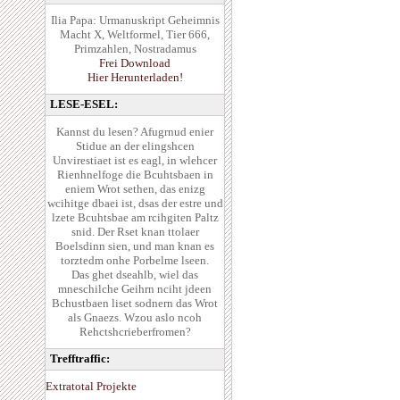
Ilia Papa: Urmanuskript Geheimnis
Macht X, Weltformel, Tier 666,
Primzahlen, Nostradamus
Frei Download
Hier Herunterladen!
LESE-ESEL:
Kannst du lesen? Afugrnud enier
Stidue an der elingshcen
Unvirestiaet ist es eagl, in wlehcer
Rienhnelfoge die Bcuhtsbaen in
eniem Wrot sethen, das enizg
wcihitge dbaei ist, dsas der estre und
lzete Bcuhtsbae am rcihgiten Paltz
snid. Der Rset knan ttolaer
Boelsdinn sien, und man knan es
torztedm onhe Porbelme lseen.
Das ghet dseahlb, wiel das
mneschilche Geihrn nciht jdeen
Bchustbaen liset sodnern das Wrot
als Gnaezs. Wzou aslo ncoh
Rehctshcrieberfromen?
Trefftraffic:
Extratotal Projekte