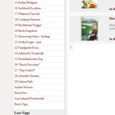
15.Kultur/Religion
16.Sachbuch/Lexikon
in 
17.Pflanzen/Tierwelt
Das
18.Computer/Internet
Prei
19.Buchthema/Trigger
(ink
20.Buch/Angebote
21.Neuwertig/Alters- bedingt
in 
22.Artikel/Lager- spur
23.Fundgrube/Extra
24.Zahlen/Nr./Symbolik
25.Nachdenkseiten/Top
26.*Buch/Vorschau*
27.*Top/Artikel*
28.Aktuelle/Themen
29.Fakten/Welt
Insider/Wissen
Buch/Neu
Ausverkauft/Neubestellt
Buch-Tipp:
Lese-Tipp: