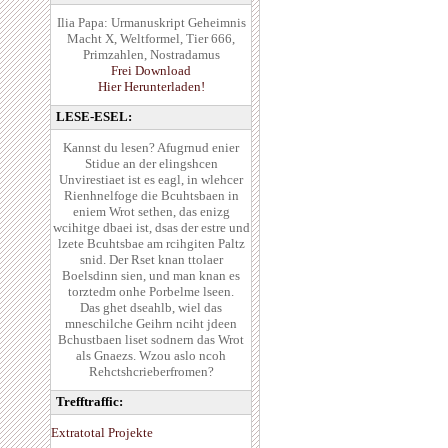
Ilia Papa: Urmanuskript Geheimnis
Macht X, Weltformel, Tier 666,
Primzahlen, Nostradamus
Frei Download
Hier Herunterladen!
LESE-ESEL:
Kannst du lesen? Afugrnud enier
Stidue an der elingshcen
Unvirestiaet ist es eagl, in wlehcer
Rienhnelfoge die Bcuhtsbaen in
eniem Wrot sethen, das enizg
wcihitge dbaei ist, dsas der estre und
lzete Bcuhtsbae am rcihgiten Paltz
snid. Der Rset knan ttolaer
Boelsdinn sien, und man knan es
torztedm onhe Porbelme lseen.
Das ghet dseahlb, wiel das
mneschilche Geihrn nciht jdeen
Bchustbaen liset sodnern das Wrot
als Gnaezs. Wzou aslo ncoh
Rehctshcrieberfromen?
Trefftraffic:
Extratotal Projekte