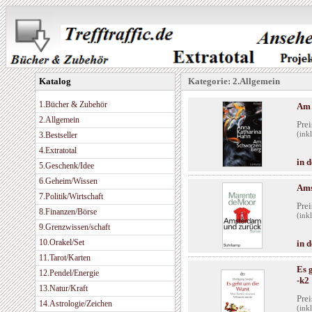
Katalog
Kategorie: 2.Allgemein
1.Bücher & Zubehör
Am 
2.Allgemein
Prei
3.Bestseller
(ink
4.Extratotal
in 
5.Geschenk/Idee
6.Geheim/Wissen
Ams
7.Politik/Wirtschaft
Prei
8.Finanzen/Börse
(ink
9.Grenzwissen/schaft
10.Orakel/Set
in 
11.Tarot/Karten
Es 
12.Pendel/Energie
-k2
13.Natur/Kraft
Prei
14.Astrologie/Zeichen
(ink