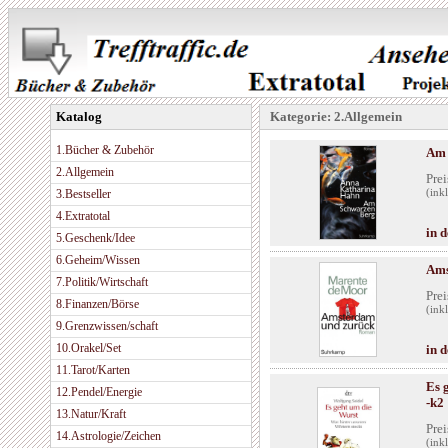
Katalog
Kategorie: 2.Allgemein
1.Bücher & Zubehör
Am 
2.Allgemein
Prei
3.Bestseller
(ink
4.Extratotal
in 
5.Geschenk/Idee
6.Geheim/Wissen
Ams
7.Politik/Wirtschaft
Prei
8.Finanzen/Börse
(ink
9.Grenzwissen/schaft
10.Orakel/Set
in 
11.Tarot/Karten
Es 
12.Pendel/Energie
-k2
13.Natur/Kraft
Prei
14.Astrologie/Zeichen
(ink