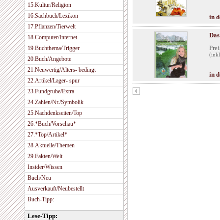
15.Kultur/Religion
16.Sachbuch/Lexikon
in 
17.Pflanzen/Tierwelt
Das
18.Computer/Internet
Prei
19.Buchthema/Trigger
(ink
20.Buch/Angebote
21.Neuwertig/Alters- bedingt
in 
22.Artikel/Lager- spur
23.Fundgrube/Extra
24.Zahlen/Nr./Symbolik
25.Nachdenkseiten/Top
26.*Buch/Vorschau*
27.*Top/Artikel*
28.Aktuelle/Themen
29.Fakten/Welt
Insider/Wissen
Buch/Neu
Ausverkauft/Neubestellt
Buch-Tipp:
Lese-Tipp: