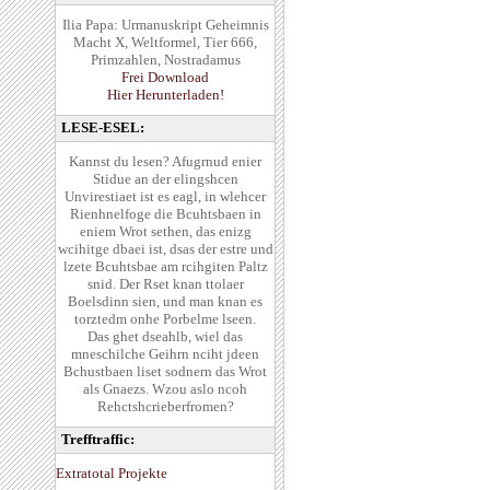
Ilia Papa: Urmanuskript Geheimnis
Macht X, Weltformel, Tier 666,
Primzahlen, Nostradamus
Frei Download
Hier Herunterladen!
LESE-ESEL:
Kannst du lesen? Afugrnud enier
Stidue an der elingshcen
Unvirestiaet ist es eagl, in wlehcer
Rienhnelfoge die Bcuhtsbaen in
eniem Wrot sethen, das enizg
wcihitge dbaei ist, dsas der estre und
lzete Bcuhtsbae am rcihgiten Paltz
snid. Der Rset knan ttolaer
Boelsdinn sien, und man knan es
torztedm onhe Porbelme lseen.
Das ghet dseahlb, wiel das
mneschilche Geihrn nciht jdeen
Bchustbaen liset sodnern das Wrot
als Gnaezs. Wzou aslo ncoh
Rehctshcrieberfromen?
Trefftraffic:
Extratotal Projekte