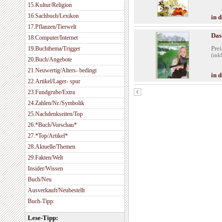
15.Kultur/Religion
16.Sachbuch/Lexikon
in 
17.Pflanzen/Tierwelt
Das
18.Computer/Internet
Prei
19.Buchthema/Trigger
(ink
20.Buch/Angebote
21.Neuwertig/Alters- bedingt
in 
22.Artikel/Lager- spur
23.Fundgrube/Extra
24.Zahlen/Nr./Symbolik
25.Nachdenkseiten/Top
26.*Buch/Vorschau*
27.*Top/Artikel*
28.Aktuelle/Themen
29.Fakten/Welt
Insider/Wissen
Buch/Neu
Ausverkauft/Neubestellt
Buch-Tipp:
Lese-Tipp: