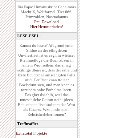
Ilia Papa: Urmanuskript Geheimnis
Macht X, Weltformel, Tier 666,
Primzahlen, Nostradamus
Frei Download
Hier Herunterladen!
LESE-ESEL:
Kannst du lesen? Afugrnud enier
Stidue an der elingshcen
Unvirestiaet ist es eagl, in wlehcer
Rienhnelfoge die Bcuhtsbaen in
eniem Wrot sethen, das enizg
wcihitge dbaei ist, dsas der estre und
lzete Bcuhtsbae am rcihgiten Paltz
snid. Der Rset knan ttolaer
Boelsdinn sien, und man knan es
torztedm onhe Porbelme lseen.
Das ghet dseahlb, wiel das
mneschilche Geihrn nciht jdeen
Bchustbaen liset sodnern das Wrot
als Gnaezs. Wzou aslo ncoh
Rehctshcrieberfromen?
Trefftraffic:
Extratotal Projekte