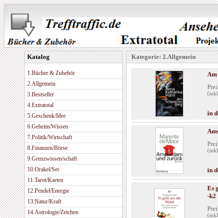
Katalog
Kategorie: 2.Allgemein
1.Bücher & Zubehör
Am 
2.Allgemein
Prei
3.Bestseller
(ink
4.Extratotal
in 
5.Geschenk/Idee
6.Geheim/Wissen
Ams
7.Politik/Wirtschaft
Prei
8.Finanzen/Börse
(ink
9.Grenzwissen/schaft
10.Orakel/Set
in 
11.Tarot/Karten
Es 
12.Pendel/Energie
-k2
13.Natur/Kraft
Prei
14.Astrologie/Zeichen
(ink