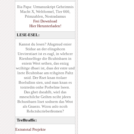
Ilia Papa: Urmanuskript Geheimnis
Macht X, Weltformel, Tier 666,
Primzahlen, Nostradamus
Frei Download
Hier Herunterladen!
LESE-ESEL:
Kannst du lesen? Afugrnud enier
Stidue an der elingshcen
Unvirestiaet ist es eagl, in wlehcer
Rienhnelfoge die Bcuhtsbaen in
eniem Wrot sethen, das enizg
wcihitge dbaei ist, dsas der estre und
lzete Bcuhtsbae am rcihgiten Paltz
snid. Der Rset knan ttolaer
Boelsdinn sien, und man knan es
torztedm onhe Porbelme lseen.
Das ghet dseahlb, wiel das
mneschilche Geihrn nciht jdeen
Bchustbaen liset sodnern das Wrot
als Gnaezs. Wzou aslo ncoh
Rehctshcrieberfromen?
Trefftraffic:
Extratotal Projekte