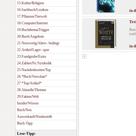
15.Kultur/Religion
16.Sachbuch/Lexikon
in 
17.Pflanzen/Tierwelt
Tre
18.Computer/Internet
Prei
19.Buchthema/Trigger
(ink
20.Buch/Angebote
21.Neuwertig/Alters- bedingt
in 
22.Artikel/Lager- spur
23.Fundgrube/Extra
24.Zahlen/Nr./Symbolik
25.Nachdenkseiten/Top
26.*Buch/Vorschau*
27.*Top/Artikel*
28.Aktuelle/Themen
29.Fakten/Welt
Insider/Wissen
Buch/Neu
Ausverkauft/Neubestellt
Buch-Tipp:
Lese-Tipp: