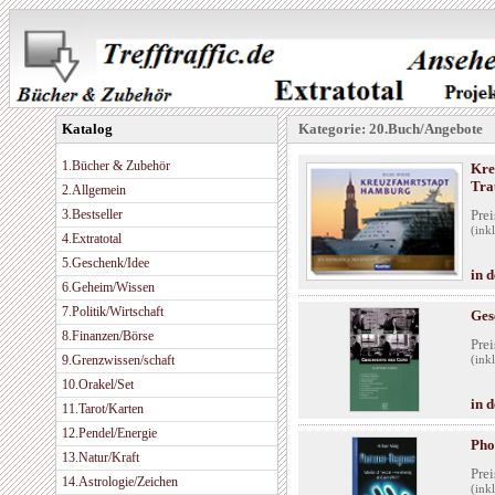
Katalog
Kategorie: 20.Buch/Angebote
1.Bücher & Zubehör
Kre
Tra
2.Allgemein
3.Bestseller
Prei
(ink
4.Extratotal
5.Geschenk/Idee
in 
6.Geheim/Wissen
7.Politik/Wirtschaft
Ges
8.Finanzen/Börse
Prei
9.Grenzwissen/schaft
(ink
10.Orakel/Set
in 
11.Tarot/Karten
12.Pendel/Energie
Pho
13.Natur/Kraft
Prei
14.Astrologie/Zeichen
(ink