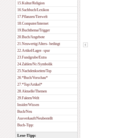
15.Kultur/Religion
16.Sachbuch/Lexikon
17.Pflanzen/Tierwelt
18.Computer/Internet
19.Buchthema/Trigger
20.Buch/Angebote
21.Neuwertig/Alters- bedingt
22.Artikel/Lager- spur
23.Fundgrube/Extra
24.Zahlen/Nr./Symbolik
25.Nachdenkseiten/Top
26.*Buch/Vorschau*
27.*Top/Artikel*
28.Aktuelle/Themen
29.Fakten/Welt
Insider/Wissen
Buch/Neu
Ausverkauft/Neubestellt
Buch-Tipp:
Lese-Tipp: