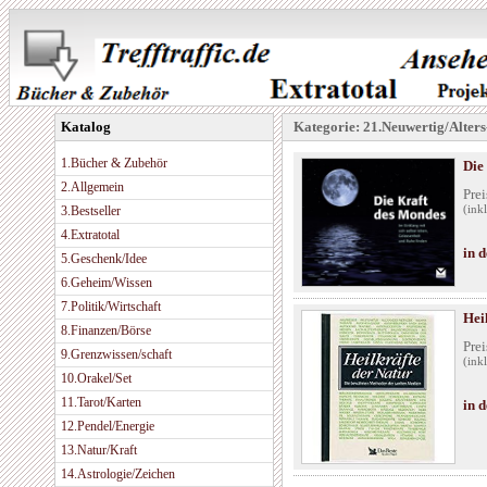
Katalog
Kategorie: 21.Neuwertig/Alters
1.Bücher & Zubehör
Die
2.Allgemein
Prei
3.Bestseller
(ink
4.Extratotal
in 
5.Geschenk/Idee
6.Geheim/Wissen
7.Politik/Wirtschaft
Hei
8.Finanzen/Börse
Prei
9.Grenzwissen/schaft
(ink
10.Orakel/Set
11.Tarot/Karten
in 
12.Pendel/Energie
13.Natur/Kraft
14.Astrologie/Zeichen