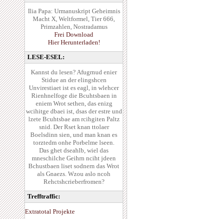
Ilia Papa: Urmanuskript Geheimnis
Macht X, Weltformel, Tier 666,
Primzahlen, Nostradamus
Frei Download
Hier Herunterladen!
LESE-ESEL:
Kannst du lesen? Afugrnud enier
Stidue an der elingshcen
Unvirestiaet ist es eagl, in wlehcer
Rienhnelfoge die Bcuhtsbaen in
eniem Wrot sethen, das enizg
wcihitge dbaei ist, dsas der estre und
lzete Bcuhtsbae am rcihgiten Paltz
snid. Der Rset knan ttolaer
Boelsdinn sien, und man knan es
torztedm onhe Porbelme lseen.
Das ghet dseahlb, wiel das
mneschilche Geihrn nciht jdeen
Bchustbaen liset sodnern das Wrot
als Gnaezs. Wzou aslo ncoh
Rehctshcrieberfromen?
Trefftraffic:
Extratotal Projekte