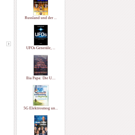
Russland und der ...
UFOs Generäle, ...
Ilia Papa: Die U....
5G Elektrosmog un...