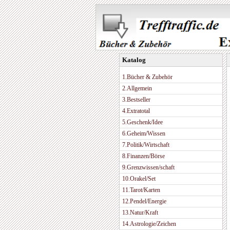
Katalog
1.Bücher & Zubehör
2.Allgemein
3.Bestseller
4.Extratotal
5.Geschenk/Idee
6.Geheim/Wissen
7.Politik/Wirtschaft
8.Finanzen/Börse
9.Grenzwissen/schaft
10.Orakel/Set
11.Tarot/Karten
12.Pendel/Energie
13.Natur/Kraft
14.Astrologie/Zeichen