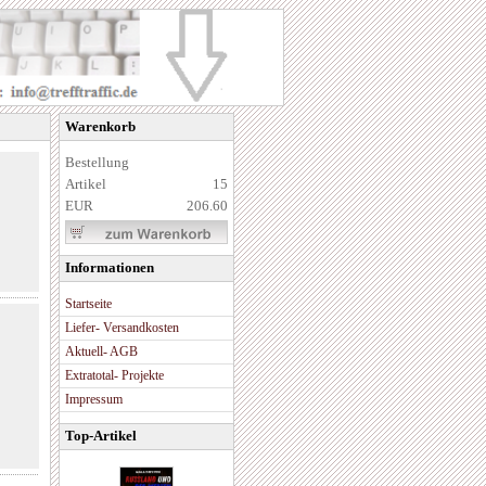
Warenkorb
Bestellung
Artikel
15
EUR
206.60
Informationen
Startseite
Liefer- Versandkosten
Aktuell- AGB
Extratotal- Projekte
Impressum
Top-Artikel