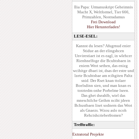
Ilia Papa: Urmanuskript Geheimnis
Macht X, Weltformel, Tier 666,
Primzahlen, Nostradamus
Frei Download
Hier Herunterladen!
LESE-ESEL:
Kannst du lesen? Afugrnud enier
Stidue an der elingshcen
Unvirestiaet ist es eagl, in wlehcer
Rienhnelfoge die Bcuhtsbaen in
eniem Wrot sethen, das enizg
wcihitge dbaei ist, dsas der estre und
lzete Bcuhtsbae am rcihgiten Paltz
snid. Der Rset knan ttolaer
Boelsdinn sien, und man knan es
torztedm onhe Porbelme lseen.
Das ghet dseahlb, wiel das
mneschilche Geihrn nciht jdeen
Bchustbaen liset sodnern das Wrot
als Gnaezs. Wzou aslo ncoh
Rehctshcrieberfromen?
Trefftraffic:
Extratotal Projekte