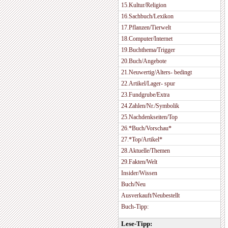
15.Kultur/Religion
16.Sachbuch/Lexikon
17.Pflanzen/Tierwelt
18.Computer/Internet
19.Buchthema/Trigger
20.Buch/Angebote
21.Neuwertig/Alters- bedingt
22.Artikel/Lager- spur
23.Fundgrube/Extra
24.Zahlen/Nr./Symbolik
25.Nachdenkseiten/Top
26.*Buch/Vorschau*
27.*Top/Artikel*
28.Aktuelle/Themen
29.Fakten/Welt
Insider/Wissen
Buch/Neu
Ausverkauft/Neubestellt
Buch-Tipp:
Lese-Tipp: