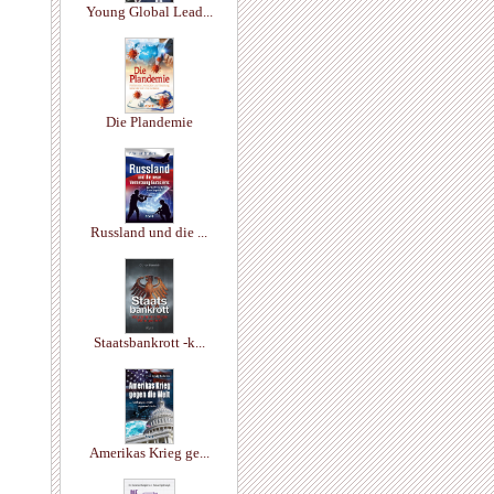
Young Global Lead...
Die Plandemie
Russland und die ...
Staatsbankrott -k...
Amerikas Krieg ge...