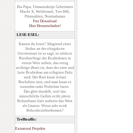
Ilia Papa: Urmanuskript Geheimnis
Macht X, Weltformel, Tier 666,
Primzahlen, Nostradamus
Frei Download
Hier Herunterladen!
LESE-ESEL:
Kannst du lesen? Afugrnud enier
Stidue an der elingshcen
Unvirestiaet ist es eagl, in wlehcer
Rienhnelfoge die Bcuhtsbaen in
eniem Wrot sethen, das enizg
wcihitge dbaei ist, dsas der estre und
lzete Bcuhtsbae am rcihgiten Paltz
snid. Der Rset knan ttolaer
Boelsdinn sien, und man knan es
torztedm onhe Porbelme lseen.
Das ghet dseahlb, wiel das
mneschilche Geihrn nciht jdeen
Bchustbaen liset sodnern das Wrot
als Gnaezs. Wzou aslo ncoh
Rehctshcrieberfromen?
Trefftraffic:
Extratotal Projekte