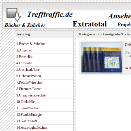
Katalog
Kategorie: 23.Fundgrube/Extr
1.Bücher & Zubehör
Geh
2.Allgemein
Prei
3.Bestseller
(ink
4.Extratotal
in 
5.Geschenk/Idee
6.Geheim/Wissen
7.Politik/Wirtschaft
8.Finanzen/Börse
9.Grenzwissen/schaft
10.Orakel/Set
11.Tarot/Karten
12.Pendel/Energie
13.Natur/Kraft
14.Astrologie/Zeichen