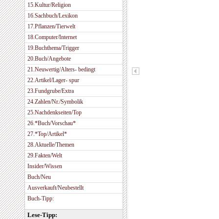
15.Kultur/Religion
16.Sachbuch/Lexikon
17.Pflanzen/Tierwelt
18.Computer/Internet
19.Buchthema/Trigger
20.Buch/Angebote
21.Neuwertig/Alters- bedingt
22.Artikel/Lager- spur
23.Fundgrube/Extra
24.Zahlen/Nr./Symbolik
25.Nachdenkseiten/Top
26.*Buch/Vorschau*
27.*Top/Artikel*
28.Aktuelle/Themen
29.Fakten/Welt
Insider/Wissen
Buch/Neu
Ausverkauft/Neubestellt
Buch-Tipp:
Lese-Tipp: