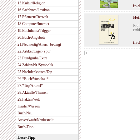
15.Kultur/Religion
in 
16.Sachbuch/Lexikon
17.Pflanzen/Tierwelt
Hei
18.Computer/Internet
Prei
(ink
19.Buchthema/Trigger
20.Buch/Angebote
in 
21.Neuwertig/Alters- bedingt
22.Artikel/Lager- spur
23.Fundgrube/Extra
24.Zahlen/Nr./Symbolik
25.Nachdenkseiten/Top
26.*Buch/Vorschau*
27.*Top/Artikel*
28.Aktuelle/Themen
29.Fakten/Welt
Insider/Wissen
Buch/Neu
Ausverkauft/Neubestellt
Buch-Tipp:
Lese-Tipp: