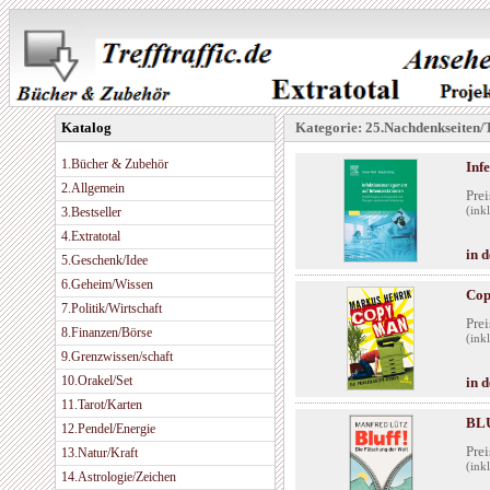
Katalog
Kategorie: 25.Nachdenkseiten/
1.Bücher & Zubehör
Inf
2.Allgemein
Prei
3.Bestseller
(ink
4.Extratotal
in 
5.Geschenk/Idee
6.Geheim/Wissen
Cop
7.Politik/Wirtschaft
Prei
8.Finanzen/Börse
(ink
9.Grenzwissen/schaft
10.Orakel/Set
in 
11.Tarot/Karten
BLU
12.Pendel/Energie
Prei
13.Natur/Kraft
(ink
14.Astrologie/Zeichen