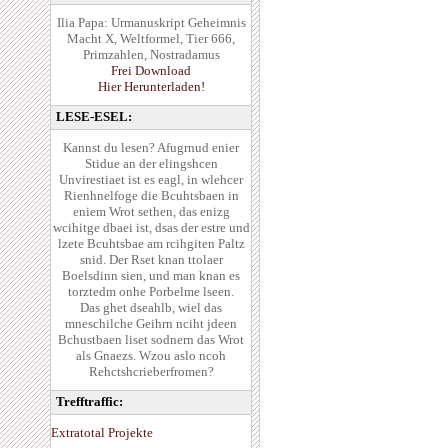
Ilia Papa: Urmanuskript Geheimnis
Macht X, Weltformel, Tier 666,
Primzahlen, Nostradamus
Frei Download
Hier Herunterladen!
LESE-ESEL:
Kannst du lesen? Afugrnud enier
Stidue an der elingshcen
Unvirestiaet ist es eagl, in wlehcer
Rienhnelfoge die Bcuhtsbaen in
eniem Wrot sethen, das enizg
wcihitge dbaei ist, dsas der estre und
lzete Bcuhtsbae am rcihgiten Paltz
snid. Der Rset knan ttolaer
Boelsdinn sien, und man knan es
torztedm onhe Porbelme lseen.
Das ghet dseahlb, wiel das
mneschilche Geihrn nciht jdeen
Bchustbaen liset sodnern das Wrot
als Gnaezs. Wzou aslo ncoh
Rehctshcrieberfromen?
Trefftraffic:
Extratotal Projekte