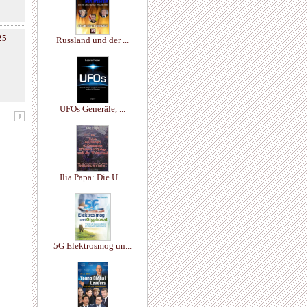
25
Russland und der ...
UFOs Generäle, ...
Ilia Papa: Die U....
5G Elektrosmog un...