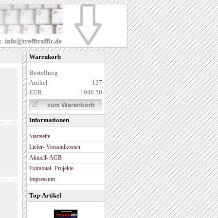
Warenkorb
Bestellung
Artikel
137
EUR
1946.50
Informationen
Startseite
Liefer- Versandkosten
Aktuell- AGB
Extratotal- Projekte
Impressum
Top-Artikel