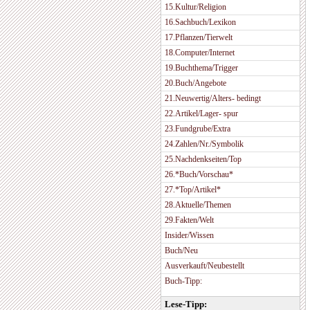
15.Kultur/Religion
16.Sachbuch/Lexikon
17.Pflanzen/Tierwelt
18.Computer/Internet
19.Buchthema/Trigger
20.Buch/Angebote
21.Neuwertig/Alters- bedingt
22.Artikel/Lager- spur
23.Fundgrube/Extra
24.Zahlen/Nr./Symbolik
25.Nachdenkseiten/Top
26.*Buch/Vorschau*
27.*Top/Artikel*
28.Aktuelle/Themen
29.Fakten/Welt
Insider/Wissen
Buch/Neu
Ausverkauft/Neubestellt
Buch-Tipp:
Lese-Tipp: