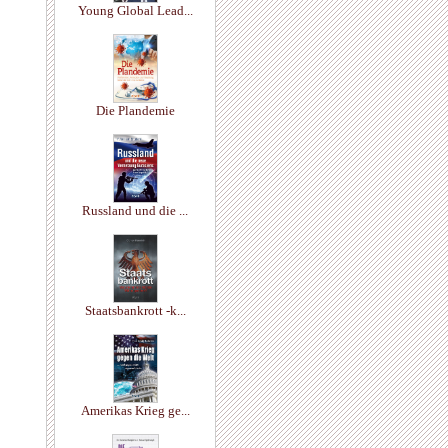
Young Global Lead...
Die Plandemie
Russland und die ...
Staatsbankrott -k...
Amerikas Krieg ge...