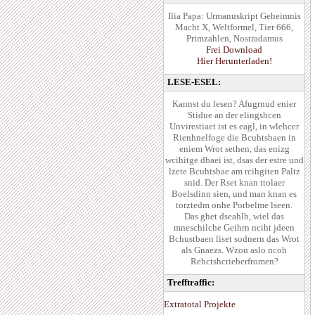
Ilia Papa: Urmanuskript Geheimnis
Macht X, Weltformel, Tier 666,
Primzahlen, Nostradamus
Frei Download
Hier Herunterladen!
LESE-ESEL:
Kannst du lesen? Afugrnud enier
Stidue an der elingshcen
Unvirestiaet ist es eagl, in wlehcer
Rienhnelfoge die Bcuhtsbaen in
eniem Wrot sethen, das enizg
wcihitge dbaei ist, dsas der estre und
lzete Bcuhtsbae am rcihgiten Paltz
snid. Der Rset knan ttolaer
Boelsdinn sien, und man knan es
torztedm onhe Porbelme lseen.
Das ghet dseahlb, wiel das
mneschilche Geihrn nciht jdeen
Bchustbaen liset sodnern das Wrot
als Gnaezs. Wzou aslo ncoh
Rehctshcrieberfromen?
Trefftraffic:
Extratotal Projekte