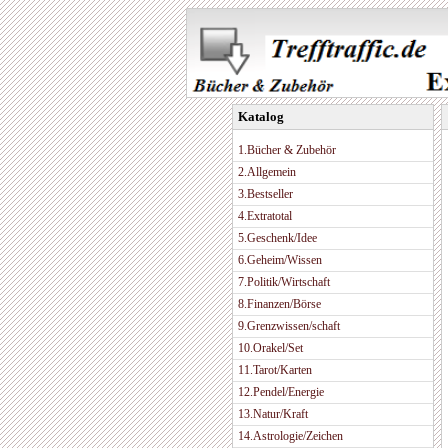
Katalog
1.Bücher & Zubehör
2.Allgemein
3.Bestseller
4.Extratotal
5.Geschenk/Idee
6.Geheim/Wissen
7.Politik/Wirtschaft
8.Finanzen/Börse
9.Grenzwissen/schaft
10.Orakel/Set
11.Tarot/Karten
12.Pendel/Energie
13.Natur/Kraft
14.Astrologie/Zeichen