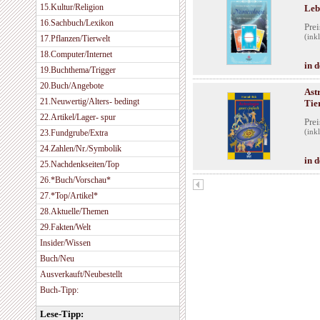
15.Kultur/Religion
Leb
16.Sachbuch/Lexikon
Prei
(ink
17.Pflanzen/Tierwelt
18.Computer/Internet
in 
19.Buchthema/Trigger
20.Buch/Angebote
Ast
21.Neuwertig/Alters- bedingt
Tie
22.Artikel/Lager- spur
Prei
23.Fundgrube/Extra
(ink
24.Zahlen/Nr./Symbolik
in 
25.Nachdenkseiten/Top
26.*Buch/Vorschau*
27.*Top/Artikel*
28.Aktuelle/Themen
29.Fakten/Welt
Insider/Wissen
Buch/Neu
Ausverkauft/Neubestellt
Buch-Tipp:
Lese-Tipp: