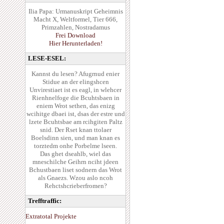
Ilia Papa: Urmanuskript Geheimnis
Macht X, Weltformel, Tier 666,
Primzahlen, Nostradamus
Frei Download
Hier Herunterladen!
LESE-ESEL:
Kannst du lesen? Afugrnud enier
Stidue an der elingshcen
Unvirestiaet ist es eagl, in wlehcer
Rienhnelfoge die Bcuhtsbaen in
eniem Wrot sethen, das enizg
wcihitge dbaei ist, dsas der estre und
lzete Bcuhtsbae am rcihgiten Paltz
snid. Der Rset knan ttolaer
Boelsdinn sien, und man knan es
torztedm onhe Porbelme lseen.
Das ghet dseahlb, wiel das
mneschilche Geihrn nciht jdeen
Bchustbaen liset sodnern das Wrot
als Gnaezs. Wzou aslo ncoh
Rehctshcrieberfromen?
Trefftraffic:
Extratotal Projekte