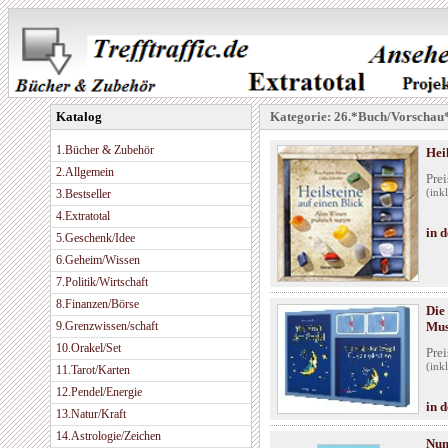
Katalog
Kategorie: 26.*Buch/Vorschau
1.Bücher & Zubehör
Heil
2.Allgemein
Prei
3.Bestseller
(ink
4.Extratotal
in 
5.Geschenk/Idee
6.Geheim/Wissen
7.Politik/Wirtschaft
8.Finanzen/Börse
Die
9.Grenzwissen/schaft
Mus
10.Orakel/Set
Prei
(ink
11.Tarot/Karten
12.Pendel/Energie
in 
13.Natur/Kraft
14.Astrologie/Zeichen
Num