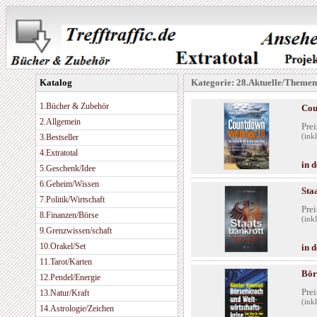
Katalog
Kategorie: 28.Aktuelle/Themen
1.Bücher & Zubehör
Cou
2.Allgemein
Prei
3.Bestseller
(ink
4.Extratotal
in 
5.Geschenk/Idee
6.Geheim/Wissen
Sta
7.Politik/Wirtschaft
Prei
8.Finanzen/Börse
(ink
9.Grenzwissen/schaft
10.Orakel/Set
in 
11.Tarot/Karten
Bör
12.Pendel/Energie
Prei
13.Natur/Kraft
(ink
14.Astrologie/Zeichen