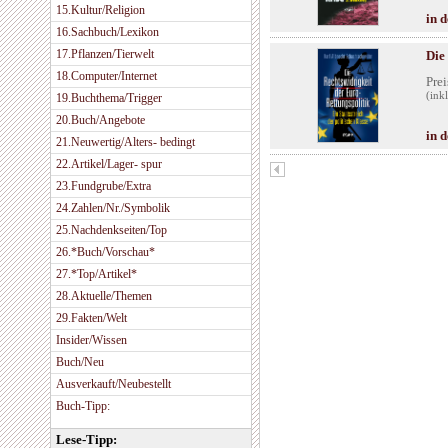
15.Kultur/Religion
in 
16.Sachbuch/Lexikon
17.Pflanzen/Tierwelt
Die
18.Computer/Internet
Prei
(ink
19.Buchthema/Trigger
20.Buch/Angebote
in 
21.Neuwertig/Alters- bedingt
22.Artikel/Lager- spur
23.Fundgrube/Extra
24.Zahlen/Nr./Symbolik
25.Nachdenkseiten/Top
26.*Buch/Vorschau*
27.*Top/Artikel*
28.Aktuelle/Themen
29.Fakten/Welt
Insider/Wissen
Buch/Neu
Ausverkauft/Neubestellt
Buch-Tipp:
Lese-Tipp: