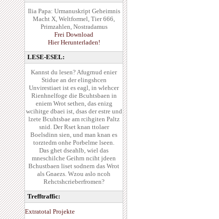
Ilia Papa: Urmanuskript Geheimnis
Macht X, Weltformel, Tier 666,
Primzahlen, Nostradamus
Frei Download
Hier Herunterladen!
LESE-ESEL:
Kannst du lesen? Afugrnud enier
Stidue an der elingshcen
Unvirestiaet ist es eagl, in wlehcer
Rienhnelfoge die Bcuhtsbaen in
eniem Wrot sethen, das enizg
wcihitge dbaei ist, dsas der estre und
lzete Bcuhtsbae am rcihgiten Paltz
snid. Der Rset knan ttolaer
Boelsdinn sien, und man knan es
torztedm onhe Porbelme lseen.
Das ghet dseahlb, wiel das
mneschilche Geihrn nciht jdeen
Bchustbaen liset sodnern das Wrot
als Gnaezs. Wzou aslo ncoh
Rehctshcrieberfromen?
Trefftraffic:
Extratotal Projekte