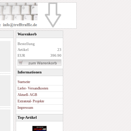
Warenkorb
Bestellung
Artikel
23
EUR
396.90
Informationen
Startseite
Liefer- Versandkosten
Aktuell- AGB
Extratotal- Projekte
Impressum
Top-Artikel