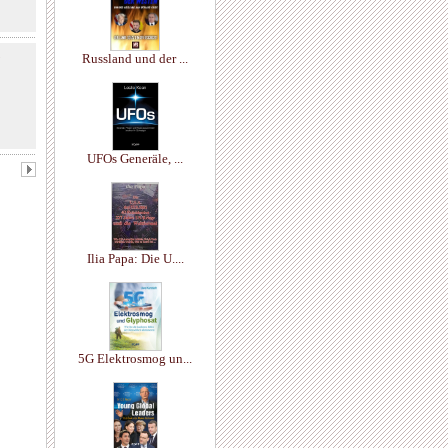
8
Russland und der ...
UFOs Generäle, ...
Ilia Papa: Die U....
5G Elektrosmog un...