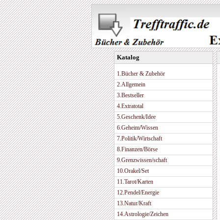
Katalog
1.Bücher & Zubehör
2.Allgemein
3.Bestseller
4.Extratotal
5.Geschenk/Idee
6.Geheim/Wissen
7.Politik/Wirtschaft
8.Finanzen/Börse
9.Grenzwissen/schaft
10.Orakel/Set
11.Tarot/Karten
12.Pendel/Energie
13.Natur/Kraft
14.Astrologie/Zeichen