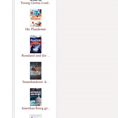
Young Global Lead...
Die Plandemie
Russland und die ...
Staatsbankrott -k...
Amerikas Krieg ge...