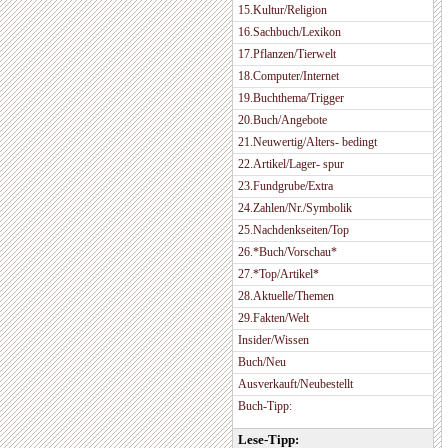
15.Kultur/Religion
16.Sachbuch/Lexikon
17.Pflanzen/Tierwelt
18.Computer/Internet
19.Buchthema/Trigger
20.Buch/Angebote
21.Neuwertig/Alters- bedingt
22.Artikel/Lager- spur
23.Fundgrube/Extra
24.Zahlen/Nr./Symbolik
25.Nachdenkseiten/Top
26.*Buch/Vorschau*
27.*Top/Artikel*
28.Aktuelle/Themen
29.Fakten/Welt
Insider/Wissen
Buch/Neu
Ausverkauft/Neubestellt
Buch-Tipp:
Lese-Tipp: