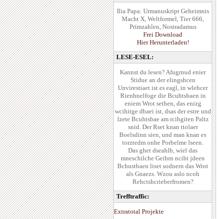
Ilia Papa: Urmanuskript Geheimnis
Macht X, Weltformel, Tier 666,
Primzahlen, Nostradamus
Frei Download
Hier Herunterladen!
LESE-ESEL:
Kannst du lesen? Afugrnud enier
Stidue an der elingshcen
Unvirestiaet ist es eagl, in wlehcer
Rienhnelfoge die Bcuhtsbaen in
eniem Wrot sethen, das enizg
wcihitge dbaei ist, dsas der estre und
lzete Bcuhtsbae am rcihgiten Paltz
snid. Der Rset knan ttolaer
Boelsdinn sien, und man knan es
torztedm onhe Porbelme lseen.
Das ghet dseahlb, wiel das
mneschilche Geihrn nciht jdeen
Bchustbaen liset sodnern das Wrot
als Gnaezs. Wzou aslo ncoh
Rehctshcrieberfromen?
Trefftraffic:
Extratotal Projekte