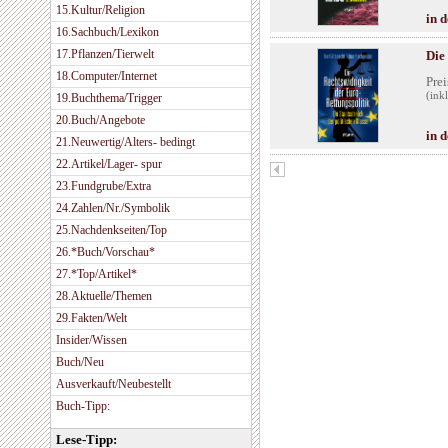
15.Kultur/Religion
in 
16.Sachbuch/Lexikon
17.Pflanzen/Tierwelt
Die
18.Computer/Internet
Prei
(ink
19.Buchthema/Trigger
20.Buch/Angebote
in 
21.Neuwertig/Alters- bedingt
22.Artikel/Lager- spur
23.Fundgrube/Extra
24.Zahlen/Nr./Symbolik
25.Nachdenkseiten/Top
26.*Buch/Vorschau*
27.*Top/Artikel*
28.Aktuelle/Themen
29.Fakten/Welt
Insider/Wissen
Buch/Neu
Ausverkauft/Neubestellt
Buch-Tipp:
Lese-Tipp: