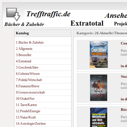
Katalog
Kategorie: 28.Aktuelle/Themen
1.Bücher & Zubehör
Cou
2.Allgemein
Prei
3.Bestseller
(ink
4.Extratotal
in 
5.Geschenk/Idee
6.Geheim/Wissen
Sta
7.Politik/Wirtschaft
Prei
8.Finanzen/Börse
(ink
9.Grenzwissen/schaft
10.Orakel/Set
in 
11.Tarot/Karten
Bör
12.Pendel/Energie
Prei
13.Natur/Kraft
(ink
14.Astrologie/Zeichen