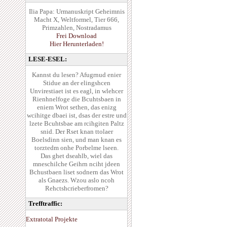
Ilia Papa: Urmanuskript Geheimnis
Macht X, Weltformel, Tier 666,
Primzahlen, Nostradamus
Frei Download
Hier Herunterladen!
LESE-ESEL:
Kannst du lesen? Afugrnud enier
Stidue an der elingshcen
Unvirestiaet ist es eagl, in wlehcer
Rienhnelfoge die Bcuhtsbaen in
eniem Wrot sethen, das enizg
wcihitge dbaei ist, dsas der estre und
lzete Bcuhtsbae am rcihgiten Paltz
snid. Der Rset knan ttolaer
Boelsdinn sien, und man knan es
torztedm onhe Porbelme lseen.
Das ghet dseahlb, wiel das
mneschilche Geihrn nciht jdeen
Bchustbaen liset sodnern das Wrot
als Gnaezs. Wzou aslo ncoh
Rehctshcrieberfromen?
Trefftraffic:
Extratotal Projekte