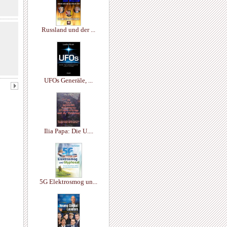
Russland und der ...
UFOs Generäle, ...
Ilia Papa: Die U....
5G Elektrosmog un...