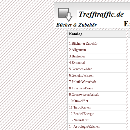
Katalog
1.Bücher & Zubehör
2.Allgemein
3.Bestseller
4.Extratotal
5.Geschenk/Idee
6.Geheim/Wissen
7.Politik/Wirtschaft
8.Finanzen/Börse
9.Grenzwissen/schaft
10.Orakel/Set
11.Tarot/Karten
12.Pendel/Energie
13.Natur/Kraft
14.Astrologie/Zeichen