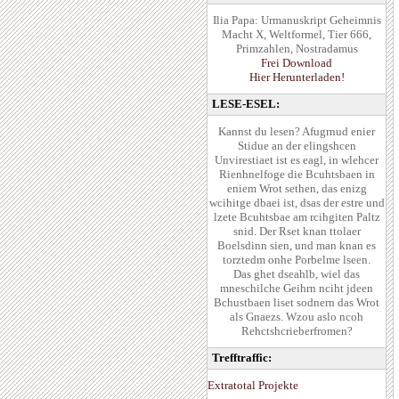
Ilia Papa: Urmanuskript Geheimnis
Macht X, Weltformel, Tier 666,
Primzahlen, Nostradamus
Frei Download
Hier Herunterladen!
LESE-ESEL:
Kannst du lesen? Afugrnud enier
Stidue an der elingshcen
Unvirestiaet ist es eagl, in wlehcer
Rienhnelfoge die Bcuhtsbaen in
eniem Wrot sethen, das enizg
wcihitge dbaei ist, dsas der estre und
lzete Bcuhtsbae am rcihgiten Paltz
snid. Der Rset knan ttolaer
Boelsdinn sien, und man knan es
torztedm onhe Porbelme lseen.
Das ghet dseahlb, wiel das
mneschilche Geihrn nciht jdeen
Bchustbaen liset sodnern das Wrot
als Gnaezs. Wzou aslo ncoh
Rehctshcrieberfromen?
Trefftraffic:
Extratotal Projekte