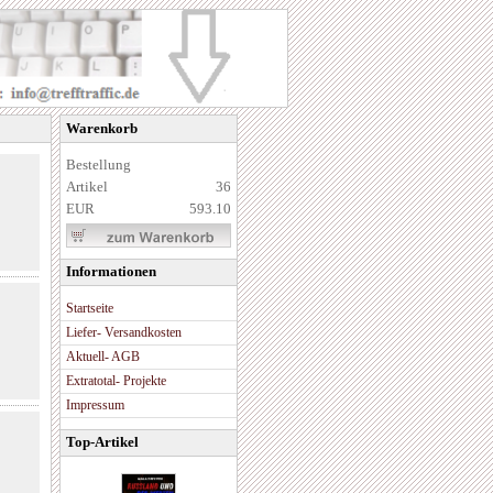
Warenkorb
Bestellung
Artikel
36
EUR
593.10
Informationen
Startseite
Liefer- Versandkosten
Aktuell- AGB
Extratotal- Projekte
Impressum
Top-Artikel