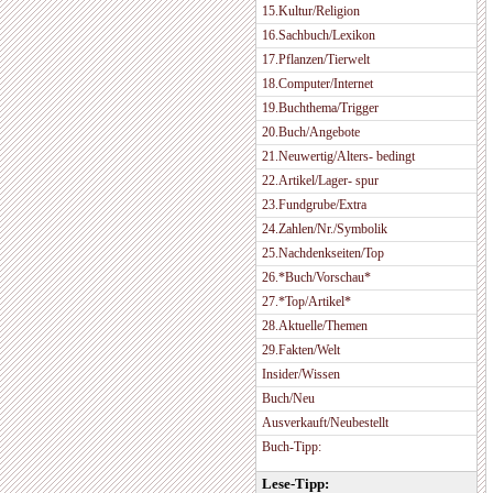
15.Kultur/Religion
16.Sachbuch/Lexikon
17.Pflanzen/Tierwelt
18.Computer/Internet
19.Buchthema/Trigger
20.Buch/Angebote
21.Neuwertig/Alters- bedingt
22.Artikel/Lager- spur
23.Fundgrube/Extra
24.Zahlen/Nr./Symbolik
25.Nachdenkseiten/Top
26.*Buch/Vorschau*
27.*Top/Artikel*
28.Aktuelle/Themen
29.Fakten/Welt
Insider/Wissen
Buch/Neu
Ausverkauft/Neubestellt
Buch-Tipp:
Lese-Tipp: