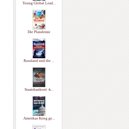
Young Global Lead...
Die Plandemie
Russland und die ...
Staatsbankrott -k...
Amerikas Krieg ge...