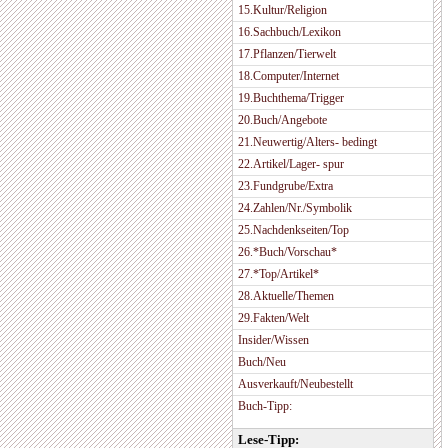
15.Kultur/Religion
16.Sachbuch/Lexikon
17.Pflanzen/Tierwelt
18.Computer/Internet
19.Buchthema/Trigger
20.Buch/Angebote
21.Neuwertig/Alters- bedingt
22.Artikel/Lager- spur
23.Fundgrube/Extra
24.Zahlen/Nr./Symbolik
25.Nachdenkseiten/Top
26.*Buch/Vorschau*
27.*Top/Artikel*
28.Aktuelle/Themen
29.Fakten/Welt
Insider/Wissen
Buch/Neu
Ausverkauft/Neubestellt
Buch-Tipp:
Lese-Tipp: