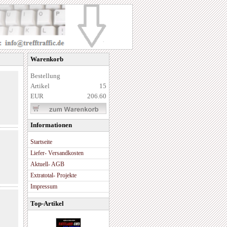
Warenkorb
Bestellung
Artikel
15
EUR
206.60
Informationen
Startseite
Liefer- Versandkosten
Aktuell- AGB
Extratotal- Projekte
Impressum
Top-Artikel