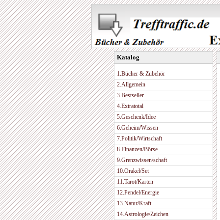
Katalog
1.Bücher & Zubehör
2.Allgemein
3.Bestseller
4.Extratotal
5.Geschenk/Idee
6.Geheim/Wissen
7.Politik/Wirtschaft
8.Finanzen/Börse
9.Grenzwissen/schaft
10.Orakel/Set
11.Tarot/Karten
12.Pendel/Energie
13.Natur/Kraft
14.Astrologie/Zeichen