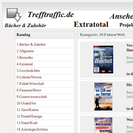
Katalog
Kategorie: 29.Fakten/Welt
1.Bücher & Zubehör
Ver
Ihn
2.Allgemein
3.Bestseller
Prei
(ink
4.Extratotal
5.Geschenk/Idee
in 
6.Geheim/Wissen
7.Politik/Wirtschaft
Die
8.Finanzen/Börse
Prei
9.Grenzwissen/schaft
(ink
10.Orakel/Set
in 
11.Tarot/Karten
12.Pendel/Energie
Was
13.Natur/Kraft
Prei
14.Astrologie/Zeichen
(ink