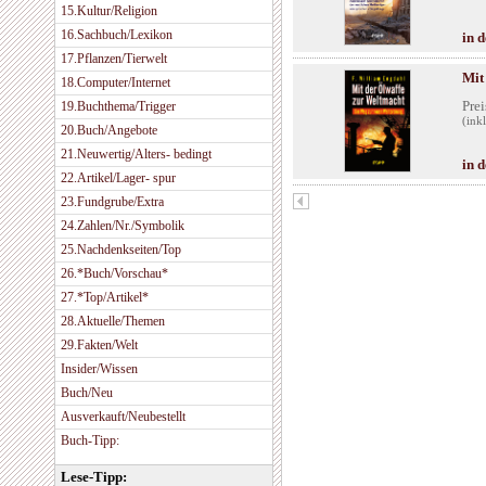
15.Kultur/Religion
16.Sachbuch/Lexikon
in 
17.Pflanzen/Tierwelt
Mit
18.Computer/Internet
Prei
19.Buchthema/Trigger
(ink
20.Buch/Angebote
21.Neuwertig/Alters- bedingt
in 
22.Artikel/Lager- spur
23.Fundgrube/Extra
24.Zahlen/Nr./Symbolik
25.Nachdenkseiten/Top
26.*Buch/Vorschau*
27.*Top/Artikel*
28.Aktuelle/Themen
29.Fakten/Welt
Insider/Wissen
Buch/Neu
Ausverkauft/Neubestellt
Buch-Tipp:
Lese-Tipp: