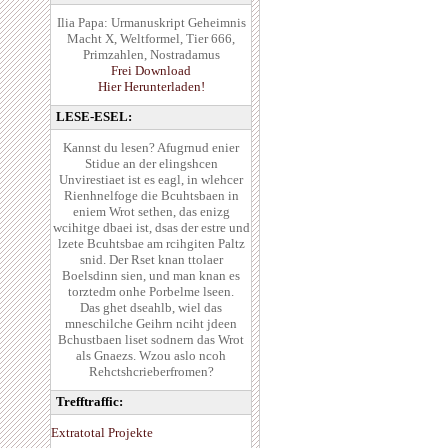
Ilia Papa: Urmanuskript Geheimnis
Macht X, Weltformel, Tier 666,
Primzahlen, Nostradamus
Frei Download
Hier Herunterladen!
LESE-ESEL:
Kannst du lesen? Afugrnud enier
Stidue an der elingshcen
Unvirestiaet ist es eagl, in wlehcer
Rienhnelfoge die Bcuhtsbaen in
eniem Wrot sethen, das enizg
wcihitge dbaei ist, dsas der estre und
lzete Bcuhtsbae am rcihgiten Paltz
snid. Der Rset knan ttolaer
Boelsdinn sien, und man knan es
torztedm onhe Porbelme lseen.
Das ghet dseahlb, wiel das
mneschilche Geihrn nciht jdeen
Bchustbaen liset sodnern das Wrot
als Gnaezs. Wzou aslo ncoh
Rehctshcrieberfromen?
Trefftraffic:
Extratotal Projekte