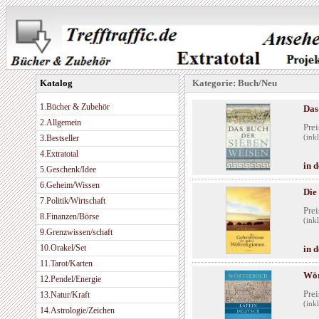
Katalog
Kategorie: Buch/Neu
1.Bücher & Zubehör
Das
2.Allgemein
Prei
3.Bestseller
(ink
4.Extratotal
in 
5.Geschenk/Idee
6.Geheim/Wissen
Die
7.Politik/Wirtschaft
Prei
8.Finanzen/Börse
(ink
9.Grenzwissen/schaft
10.Orakel/Set
in 
11.Tarot/Karten
Wör
12.Pendel/Energie
Prei
13.Natur/Kraft
(ink
14.Astrologie/Zeichen