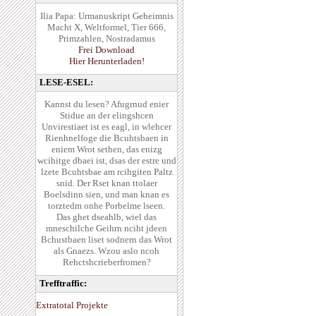
Ilia Papa: Urmanuskript Geheimnis
Macht X, Weltformel, Tier 666,
Primzahlen, Nostradamus
Frei Download
Hier Herunterladen!
LESE-ESEL:
Kannst du lesen? Afugrnud enier
Stidue an der elingshcen
Unvirestiaet ist es eagl, in wlehcer
Rienhnelfoge die Bcuhtsbaen in
eniem Wrot sethen, das enizg
wcihitge dbaei ist, dsas der estre und
lzete Bcuhtsbae am rcihgiten Paltz
snid. Der Rset knan ttolaer
Boelsdinn sien, und man knan es
torztedm onhe Porbelme lseen.
Das ghet dseahlb, wiel das
mneschilche Geihrn nciht jdeen
Bchustbaen liset sodnern das Wrot
als Gnaezs. Wzou aslo ncoh
Rehctshcrieberfromen?
Trefftraffic:
Extratotal Projekte