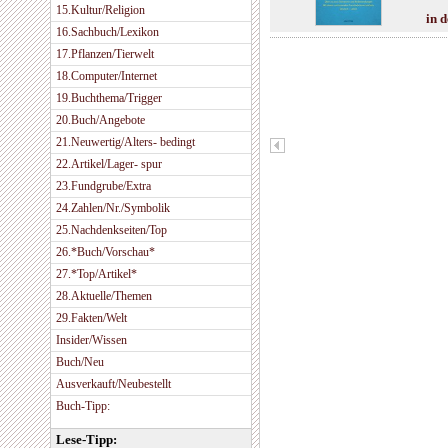
15.Kultur/Religion
in 
16.Sachbuch/Lexikon
17.Pflanzen/Tierwelt
18.Computer/Internet
19.Buchthema/Trigger
20.Buch/Angebote
21.Neuwertig/Alters- bedingt
22.Artikel/Lager- spur
23.Fundgrube/Extra
24.Zahlen/Nr./Symbolik
25.Nachdenkseiten/Top
26.*Buch/Vorschau*
27.*Top/Artikel*
28.Aktuelle/Themen
29.Fakten/Welt
Insider/Wissen
Buch/Neu
Ausverkauft/Neubestellt
Buch-Tipp:
Lese-Tipp: