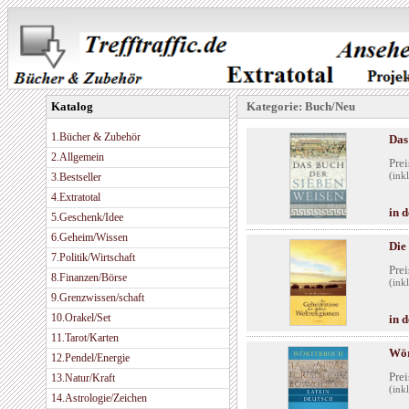
Katalog
Kategorie: Buch/Neu
1.Bücher & Zubehör
Das
2.Allgemein
Prei
3.Bestseller
(ink
4.Extratotal
in 
5.Geschenk/Idee
6.Geheim/Wissen
Die
7.Politik/Wirtschaft
Prei
8.Finanzen/Börse
(ink
9.Grenzwissen/schaft
10.Orakel/Set
in 
11.Tarot/Karten
Wör
12.Pendel/Energie
Prei
13.Natur/Kraft
(ink
14.Astrologie/Zeichen