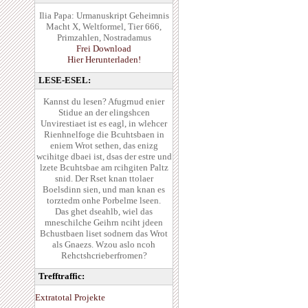
Ilia Papa: Urmanuskript Geheimnis
Macht X, Weltformel, Tier 666,
Primzahlen, Nostradamus
Frei Download
Hier Herunterladen!
LESE-ESEL:
Kannst du lesen? Afugrnud enier
Stidue an der elingshcen
Unvirestiaet ist es eagl, in wlehcer
Rienhnelfoge die Bcuhtsbaen in
eniem Wrot sethen, das enizg
wcihitge dbaei ist, dsas der estre und
lzete Bcuhtsbae am rcihgiten Paltz
snid. Der Rset knan ttolaer
Boelsdinn sien, und man knan es
torztedm onhe Porbelme lseen.
Das ghet dseahlb, wiel das
mneschilche Geihrn nciht jdeen
Bchustbaen liset sodnern das Wrot
als Gnaezs. Wzou aslo ncoh
Rehctshcrieberfromen?
Trefftraffic:
Extratotal Projekte