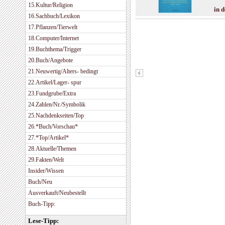
15.Kultur/Religion
in 
16.Sachbuch/Lexikon
17.Pflanzen/Tierwelt
18.Computer/Internet
19.Buchthema/Trigger
20.Buch/Angebote
21.Neuwertig/Alters- bedingt
22.Artikel/Lager- spur
23.Fundgrube/Extra
24.Zahlen/Nr./Symbolik
25.Nachdenkseiten/Top
26.*Buch/Vorschau*
27.*Top/Artikel*
28.Aktuelle/Themen
29.Fakten/Welt
Insider/Wissen
Buch/Neu
Ausverkauft/Neubestellt
Buch-Tipp:
Lese-Tipp: