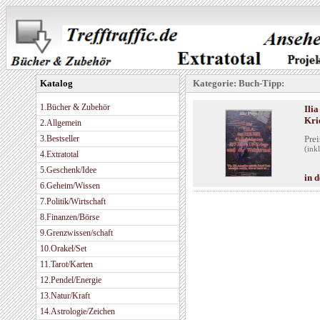
Katalog
Kategorie: Buch-Tipp:
1.Bücher & Zubehör
Ilia
Kri
2.Allgemein
3.Bestseller
Prei
(ink
4.Extratotal
5.Geschenk/Idee
in 
6.Geheim/Wissen
7.Politik/Wirtschaft
8.Finanzen/Börse
9.Grenzwissen/schaft
10.Orakel/Set
11.Tarot/Karten
12.Pendel/Energie
13.Natur/Kraft
14.Astrologie/Zeichen