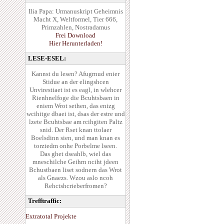
Ilia Papa: Urmanuskript Geheimnis
Macht X, Weltformel, Tier 666,
Primzahlen, Nostradamus
Frei Download
Hier Herunterladen!
LESE-ESEL:
Kannst du lesen? Afugrnud enier
Stidue an der elingshcen
Unvirestiaet ist es eagl, in wlehcer
Rienhnelfoge die Bcuhtsbaen in
eniem Wrot sethen, das enizg
wcihitge dbaei ist, dsas der estre und
lzete Bcuhtsbae am rcihgiten Paltz
snid. Der Rset knan ttolaer
Boelsdinn sien, und man knan es
torztedm onhe Porbelme lseen.
Das ghet dseahlb, wiel das
mneschilche Geihrn nciht jdeen
Bchustbaen liset sodnern das Wrot
als Gnaezs. Wzou aslo ncoh
Rehctshcrieberfromen?
Trefftraffic:
Extratotal Projekte