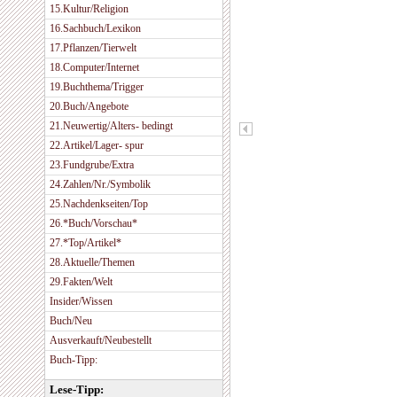
15.Kultur/Religion
16.Sachbuch/Lexikon
17.Pflanzen/Tierwelt
18.Computer/Internet
19.Buchthema/Trigger
20.Buch/Angebote
21.Neuwertig/Alters- bedingt
22.Artikel/Lager- spur
23.Fundgrube/Extra
24.Zahlen/Nr./Symbolik
25.Nachdenkseiten/Top
26.*Buch/Vorschau*
27.*Top/Artikel*
28.Aktuelle/Themen
29.Fakten/Welt
Insider/Wissen
Buch/Neu
Ausverkauft/Neubestellt
Buch-Tipp:
Lese-Tipp: