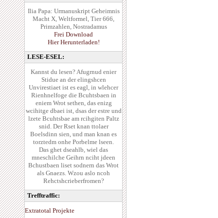
Ilia Papa: Urmanuskript Geheimnis
Macht X, Weltformel, Tier 666,
Primzahlen, Nostradamus
Frei Download
Hier Herunterladen!
LESE-ESEL:
Kannst du lesen? Afugrnud enier
Stidue an der elingshcen
Unvirestiaet ist es eagl, in wlehcer
Rienhnelfoge die Bcuhtsbaen in
eniem Wrot sethen, das enizg
wcihitge dbaei ist, dsas der estre und
lzete Bcuhtsbae am rcihgiten Paltz
snid. Der Rset knan ttolaer
Boelsdinn sien, und man knan es
torztedm onhe Porbelme lseen.
Das ghet dseahlb, wiel das
mneschilche Geihrn nciht jdeen
Bchustbaen liset sodnern das Wrot
als Gnaezs. Wzou aslo ncoh
Rehctshcrieberfromen?
Trefftraffic:
Extratotal Projekte