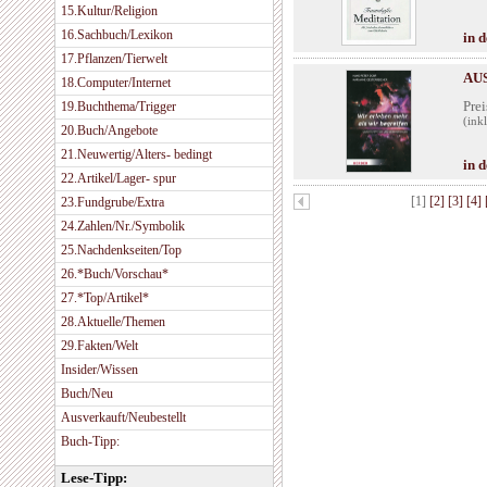
15.Kultur/Religion
16.Sachbuch/Lexikon
in 
17.Pflanzen/Tierwelt
AUS
18.Computer/Internet
Prei
19.Buchthema/Trigger
(ink
20.Buch/Angebote
21.Neuwertig/Alters- bedingt
in 
22.Artikel/Lager- spur
[1]
[2]
[3]
[4]
23.Fundgrube/Extra
24.Zahlen/Nr./Symbolik
25.Nachdenkseiten/Top
26.*Buch/Vorschau*
27.*Top/Artikel*
28.Aktuelle/Themen
29.Fakten/Welt
Insider/Wissen
Buch/Neu
Ausverkauft/Neubestellt
Buch-Tipp:
Lese-Tipp: