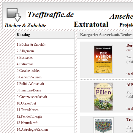
Katalog
Kategorie: Ausverkauft/Neubest
1.Bücher & Zubehör
Der
der
2.Allgemein
3.Bestseller
Prei
(ink
4.Extratotal
5.Geschenk/Idee
in 
6.Geheim/Wissen
7.Politik/Wirtschaft
AUS
8.Finanzen/Börse
Prei
9.Grenzwissen/schaft
(ink
10.Orakel/Set
in 
11.Tarot/Karten
12.Pendel/Energie
Tra
13.Natur/Kraft
Prei
14.Astrologie/Zeichen
(ink