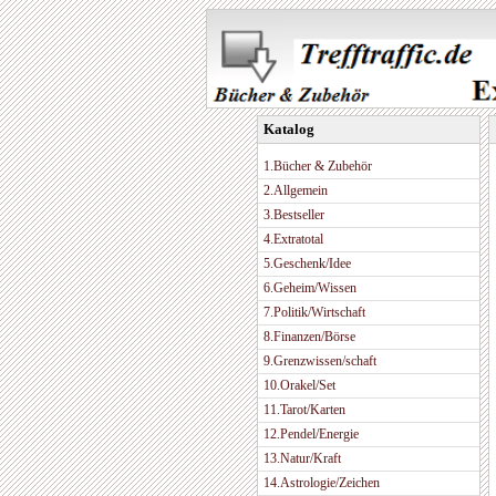
Katalog
1.Bücher & Zubehör
2.Allgemein
3.Bestseller
4.Extratotal
5.Geschenk/Idee
6.Geheim/Wissen
7.Politik/Wirtschaft
8.Finanzen/Börse
9.Grenzwissen/schaft
10.Orakel/Set
11.Tarot/Karten
12.Pendel/Energie
13.Natur/Kraft
14.Astrologie/Zeichen