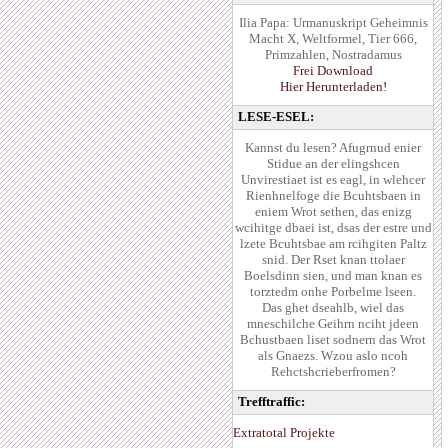
Ilia Papa: Urmanuskript Geheimnis
Macht X, Weltformel, Tier 666,
Primzahlen, Nostradamus
Frei Download
Hier Herunterladen!
LESE-ESEL:
Kannst du lesen? Afugrnud enier
Stidue an der elingshcen
Unvirestiaet ist es eagl, in wlehcer
Rienhnelfoge die Bcuhtsbaen in
eniem Wrot sethen, das enizg
wcihitge dbaei ist, dsas der estre und
lzete Bcuhtsbae am rcihgiten Paltz
snid. Der Rset knan ttolaer
Boelsdinn sien, und man knan es
torztedm onhe Porbelme lseen.
Das ghet dseahlb, wiel das
mneschilche Geihrn nciht jdeen
Bchustbaen liset sodnern das Wrot
als Gnaezs. Wzou aslo ncoh
Rehctshcrieberfromen?
Trefftraffic:
Extratotal Projekte