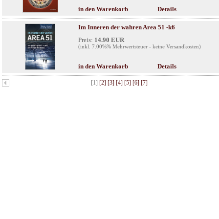
in den Warenkorb
Details
Im Inneren der wahren Area 51 -k6
Preis:
14.90 EUR
(inkl. 7.00%% Mehrwertsteuer - keine Versandkosten)
in den Warenkorb
Details
[1]
[2]
[3]
[4]
[5]
[6]
[7]