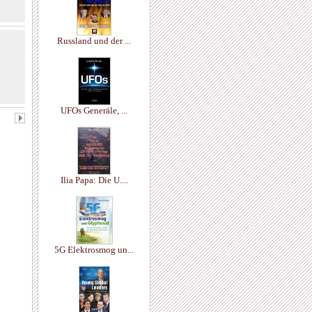
Russland und der ...
UFOs Generäle, ...
Ilia Papa: Die U....
5G Elektrosmog un...