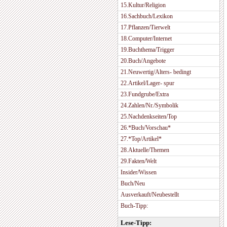
15.Kultur/Religion
16.Sachbuch/Lexikon
17.Pflanzen/Tierwelt
18.Computer/Internet
19.Buchthema/Trigger
20.Buch/Angebote
21.Neuwertig/Alters- bedingt
22.Artikel/Lager- spur
23.Fundgrube/Extra
24.Zahlen/Nr./Symbolik
25.Nachdenkseiten/Top
26.*Buch/Vorschau*
27.*Top/Artikel*
28.Aktuelle/Themen
29.Fakten/Welt
Insider/Wissen
Buch/Neu
Ausverkauft/Neubestellt
Buch-Tipp:
Lese-Tipp: