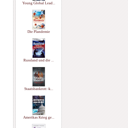
Young Global Lead...
Die Plandemie
Russland und die ...
Staatsbankrott -k...
Amerikas Krieg ge...