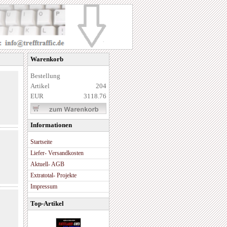
Warenkorb
Bestellung
Artikel
204
EUR
3118.76
Informationen
Startseite
Liefer- Versandkosten
Aktuell- AGB
Extratotal- Projekte
Impressum
Top-Artikel