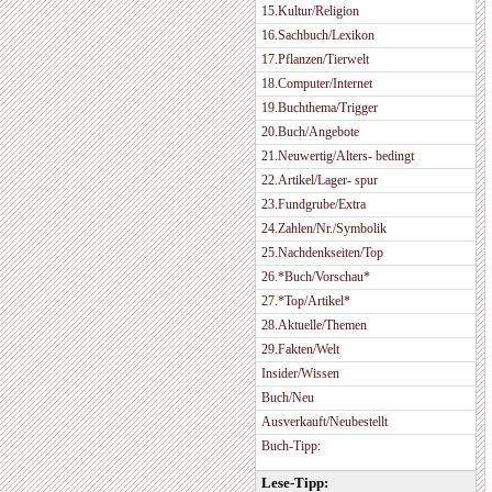
15.Kultur/Religion
16.Sachbuch/Lexikon
17.Pflanzen/Tierwelt
18.Computer/Internet
19.Buchthema/Trigger
20.Buch/Angebote
21.Neuwertig/Alters- bedingt
22.Artikel/Lager- spur
23.Fundgrube/Extra
24.Zahlen/Nr./Symbolik
25.Nachdenkseiten/Top
26.*Buch/Vorschau*
27.*Top/Artikel*
28.Aktuelle/Themen
29.Fakten/Welt
Insider/Wissen
Buch/Neu
Ausverkauft/Neubestellt
Buch-Tipp:
Lese-Tipp: