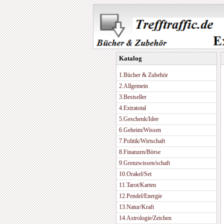
Katalog
1.Bücher & Zubehör
2.Allgemein
3.Bestseller
4.Extratotal
5.Geschenk/Idee
6.Geheim/Wissen
7.Politik/Wirtschaft
8.Finanzen/Börse
9.Grenzwissen/schaft
10.Orakel/Set
11.Tarot/Karten
12.Pendel/Energie
13.Natur/Kraft
14.Astrologie/Zeichen