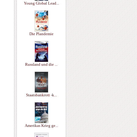
Young Global Lead...
Die Plandemie
Russland und die ...
Staatsbankrott -k...
Amerikas Krieg ge...