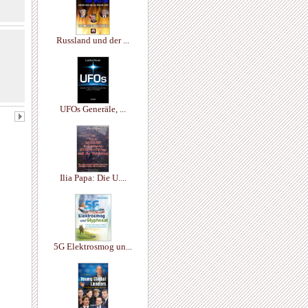
Russland und der ...
UFOs Generäle, ...
Ilia Papa: Die U....
5G Elektrosmog un...