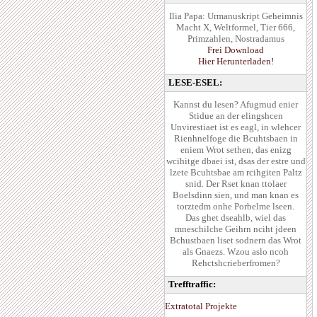
Ilia Papa: Urmanuskript Geheimnis
Macht X, Weltformel, Tier 666,
Primzahlen, Nostradamus
Frei Download
Hier Herunterladen!
LESE-ESEL:
Kannst du lesen? Afugrnud enier
Stidue an der elingshcen
Unvirestiaet ist es eagl, in wlehcer
Rienhnelfoge die Bcuhtsbaen in
eniem Wrot sethen, das enizg
wcihitge dbaei ist, dsas der estre und
lzete Bcuhtsbae am rcihgiten Paltz
snid. Der Rset knan ttolaer
Boelsdinn sien, und man knan es
torztedm onhe Porbelme lseen.
Das ghet dseahlb, wiel das
mneschilche Geihrn nciht jdeen
Bchustbaen liset sodnern das Wrot
als Gnaezs. Wzou aslo ncoh
Rehctshcrieberfromen?
Trefftraffic:
Extratotal Projekte