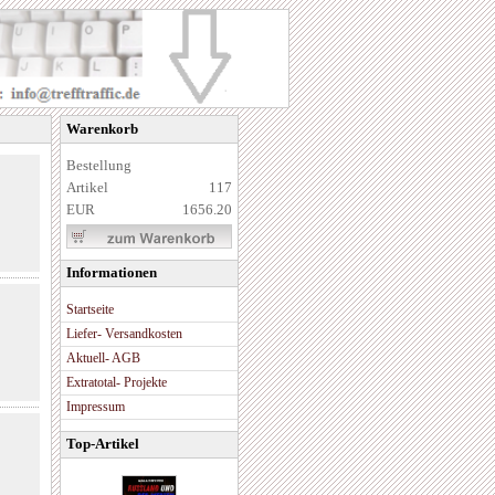
Warenkorb
Bestellung
Artikel
117
EUR
1656.20
Informationen
Startseite
Liefer- Versandkosten
Aktuell- AGB
Extratotal- Projekte
Impressum
Top-Artikel