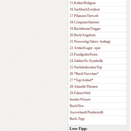
15.Kultur/Religion
16.Sachbuch/Lexikon
17.Pflanzen/Tierwelt
18.Computer/Internet
19.Buchthema/Trigger
20.Buch/Angebote
21.Neuwertig/Alters- bedingt
22.Artikel/Lager- spur
23.Fundgrube/Extra
24.Zahlen/Nr./Symbolik
25.Nachdenkseiten/Top
26.*Buch/Vorschau*
27.*Top/Artikel*
28.Aktuelle/Themen
29.Fakten/Welt
Insider/Wissen
Buch/Neu
Ausverkauft/Neubestellt
Buch-Tipp:
Lese-Tipp: