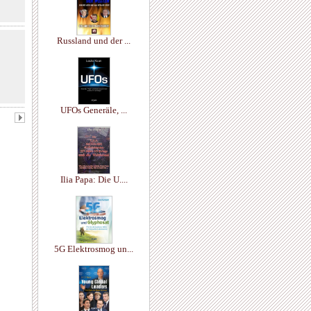
Russland und der ...
UFOs Generäle, ...
Ilia Papa: Die U....
5G Elektrosmog un...