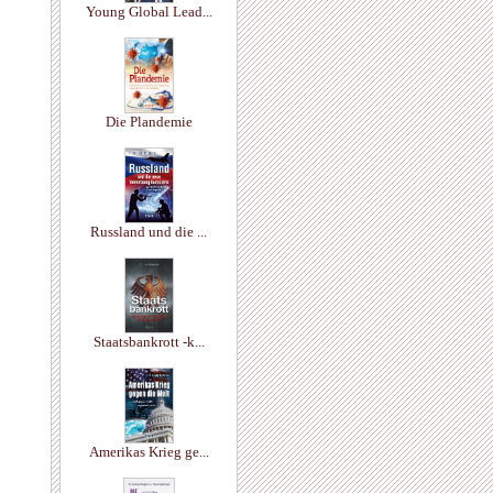
Young Global Lead...
Die Plandemie
Russland und die ...
Staatsbankrott -k...
Amerikas Krieg ge...