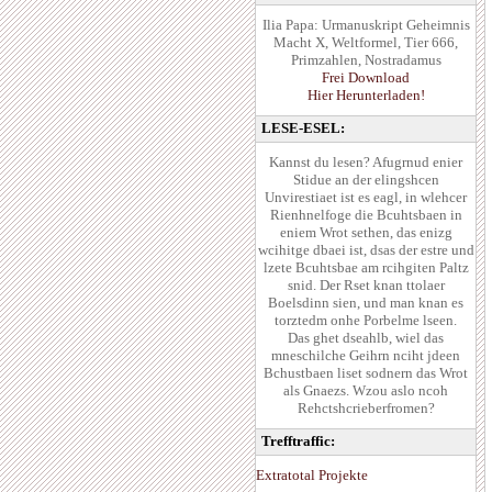
Ilia Papa: Urmanuskript Geheimnis
Macht X, Weltformel, Tier 666,
Primzahlen, Nostradamus
Frei Download
Hier Herunterladen!
LESE-ESEL:
Kannst du lesen? Afugrnud enier
Stidue an der elingshcen
Unvirestiaet ist es eagl, in wlehcer
Rienhnelfoge die Bcuhtsbaen in
eniem Wrot sethen, das enizg
wcihitge dbaei ist, dsas der estre und
lzete Bcuhtsbae am rcihgiten Paltz
snid. Der Rset knan ttolaer
Boelsdinn sien, und man knan es
torztedm onhe Porbelme lseen.
Das ghet dseahlb, wiel das
mneschilche Geihrn nciht jdeen
Bchustbaen liset sodnern das Wrot
als Gnaezs. Wzou aslo ncoh
Rehctshcrieberfromen?
Trefftraffic:
Extratotal Projekte