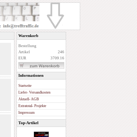
Warenkorb
Bestellung
Artikel
246
EUR
3709.16
Informationen
Startseite
Liefer- Versandkosten
Aktuell- AGB
Extratotal- Projekte
Impressum
Top-Artikel