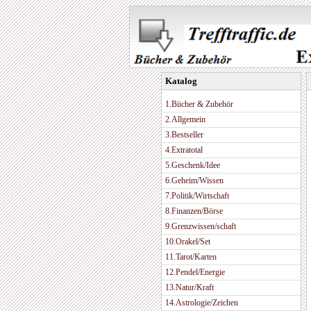
Katalog
1.Bücher & Zubehör
2.Allgemein
3.Bestseller
4.Extratotal
5.Geschenk/Idee
6.Geheim/Wissen
7.Politik/Wirtschaft
8.Finanzen/Börse
9.Grenzwissen/schaft
10.Orakel/Set
11.Tarot/Karten
12.Pendel/Energie
13.Natur/Kraft
14.Astrologie/Zeichen