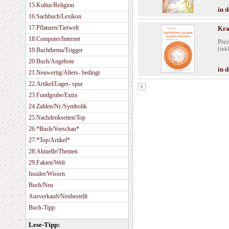
15.Kultur/Religion
in 
16.Sachbuch/Lexikon
17.Pflanzen/Tierwelt
Kra
18.Computer/Internet
Prei
(ink
19.Buchthema/Trigger
20.Buch/Angebote
in 
21.Neuwertig/Alters- bedingt
22.Artikel/Lager- spur
23.Fundgrube/Extra
24.Zahlen/Nr./Symbolik
25.Nachdenkseiten/Top
26.*Buch/Vorschau*
27.*Top/Artikel*
28.Aktuelle/Themen
29.Fakten/Welt
Insider/Wissen
Buch/Neu
Ausverkauft/Neubestellt
Buch-Tipp:
Lese-Tipp: