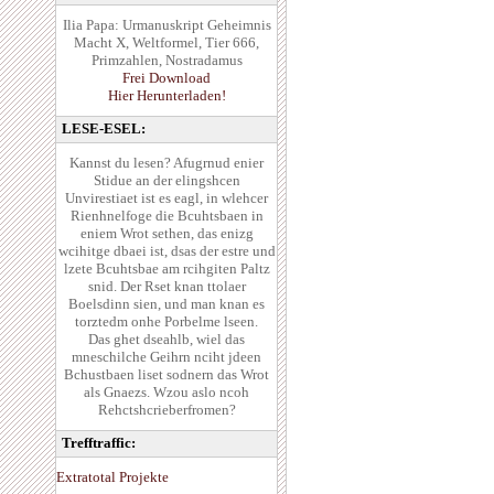
Ilia Papa: Urmanuskript Geheimnis
Macht X, Weltformel, Tier 666,
Primzahlen, Nostradamus
Frei Download
Hier Herunterladen!
LESE-ESEL:
Kannst du lesen? Afugrnud enier
Stidue an der elingshcen
Unvirestiaet ist es eagl, in wlehcer
Rienhnelfoge die Bcuhtsbaen in
eniem Wrot sethen, das enizg
wcihitge dbaei ist, dsas der estre und
lzete Bcuhtsbae am rcihgiten Paltz
snid. Der Rset knan ttolaer
Boelsdinn sien, und man knan es
torztedm onhe Porbelme lseen.
Das ghet dseahlb, wiel das
mneschilche Geihrn nciht jdeen
Bchustbaen liset sodnern das Wrot
als Gnaezs. Wzou aslo ncoh
Rehctshcrieberfromen?
Trefftraffic:
Extratotal Projekte