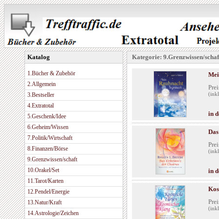
Katalog
Kategorie: 9.Grenzwissen/schaf
1.Bücher & Zubehör
Mei
2.Allgemein
Prei
3.Bestseller
(ink
4.Extratotal
in 
5.Geschenk/Idee
6.Geheim/Wissen
Das
7.Politik/Wirtschaft
Prei
8.Finanzen/Börse
(ink
9.Grenzwissen/schaft
10.Orakel/Set
in 
11.Tarot/Karten
Kos
12.Pendel/Energie
Prei
13.Natur/Kraft
(ink
14.Astrologie/Zeichen