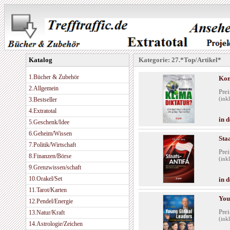
Katalog
Kategorie: 27.*Top/Artikel*
1.Bücher & Zubehör
Kom
2.Allgemein
Prei
3.Bestseller
(ink
4.Extratotal
in 
5.Geschenk/Idee
6.Geheim/Wissen
Sta
7.Politik/Wirtschaft
Prei
8.Finanzen/Börse
(ink
9.Grenzwissen/schaft
10.Orakel/Set
in 
11.Tarot/Karten
You
12.Pendel/Energie
Prei
13.Natur/Kraft
(ink
14.Astrologie/Zeichen