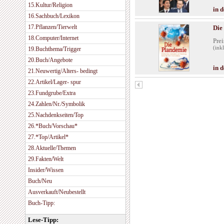
15.Kultur/Religion
in 
16.Sachbuch/Lexikon
17.Pflanzen/Tierwelt
Die
18.Computer/Internet
Prei
(ink
19.Buchthema/Trigger
20.Buch/Angebote
in 
21.Neuwertig/Alters- bedingt
22.Artikel/Lager- spur
23.Fundgrube/Extra
24.Zahlen/Nr./Symbolik
25.Nachdenkseiten/Top
26.*Buch/Vorschau*
27.*Top/Artikel*
28.Aktuelle/Themen
29.Fakten/Welt
Insider/Wissen
Buch/Neu
Ausverkauft/Neubestellt
Buch-Tipp:
Lese-Tipp: