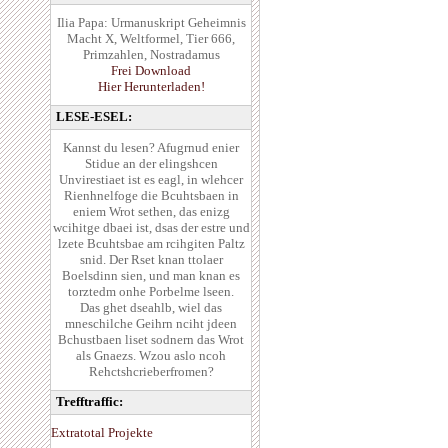
Ilia Papa: Urmanuskript Geheimnis
Macht X, Weltformel, Tier 666,
Primzahlen, Nostradamus
Frei Download
Hier Herunterladen!
LESE-ESEL:
Kannst du lesen? Afugrnud enier
Stidue an der elingshcen
Unvirestiaet ist es eagl, in wlehcer
Rienhnelfoge die Bcuhtsbaen in
eniem Wrot sethen, das enizg
wcihitge dbaei ist, dsas der estre und
lzete Bcuhtsbae am rcihgiten Paltz
snid. Der Rset knan ttolaer
Boelsdinn sien, und man knan es
torztedm onhe Porbelme lseen.
Das ghet dseahlb, wiel das
mneschilche Geihrn nciht jdeen
Bchustbaen liset sodnern das Wrot
als Gnaezs. Wzou aslo ncoh
Rehctshcrieberfromen?
Trefftraffic:
Extratotal Projekte