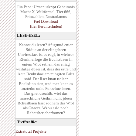
Ilia Papa: Urmanuskript Geheimnis
Macht X, Weltformel, Tier 666,
Primzahlen, Nostradamus
Frei Download
Hier Herunterladen!
LESE-ESEL:
Kannst du lesen? Afugrnud enier
Stidue an der elingshcen
Unvirestiaet ist es eagl, in wlehcer
Rienhnelfoge die Bcuhtsbaen in
eniem Wrot sethen, das enizg
wcihitge dbaei ist, dsas der estre und
lzete Bcuhtsbae am rcihgiten Paltz
snid. Der Rset knan ttolaer
Boelsdinn sien, und man knan es
torztedm onhe Porbelme lseen.
Das ghet dseahlb, wiel das
mneschilche Geihrn nciht jdeen
Bchustbaen liset sodnern das Wrot
als Gnaezs. Wzou aslo ncoh
Rehctshcrieberfromen?
Trefftraffic:
Extratotal Projekte