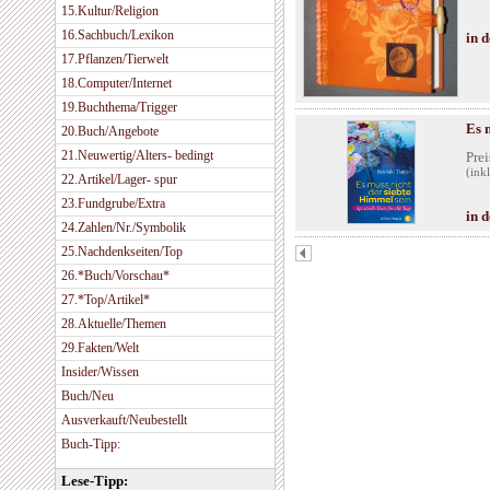
15.Kultur/Religion
16.Sachbuch/Lexikon
in 
17.Pflanzen/Tierwelt
18.Computer/Internet
19.Buchthema/Trigger
Es 
20.Buch/Angebote
21.Neuwertig/Alters- bedingt
Prei
(ink
22.Artikel/Lager- spur
23.Fundgrube/Extra
in 
24.Zahlen/Nr./Symbolik
25.Nachdenkseiten/Top
26.*Buch/Vorschau*
27.*Top/Artikel*
28.Aktuelle/Themen
29.Fakten/Welt
Insider/Wissen
Buch/Neu
Ausverkauft/Neubestellt
Buch-Tipp:
Lese-Tipp: