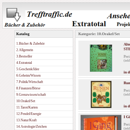
Katalog
Kategorie: 10.Orakel/Set
1.Bücher & Zubehör
Alt
STE
2.Allgemein
3.Bestseller
Prei
(ink
4.Extratotal
5.Geschenk/Idee
in 
6.Geheim/Wissen
7.Politik/Wirtschaft
Run
8.Finanzen/Börse
Prei
9.Grenzwissen/schaft
(ink
10.Orakel/Set
in 
11.Tarot/Karten
12.Pendel/Energie
I G
13.Natur/Kraft
Prei
14.Astrologie/Zeichen
(ink