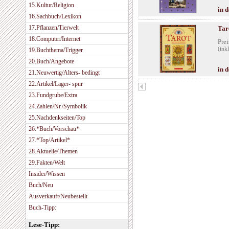
15.Kultur/Religion
in 
16.Sachbuch/Lexikon
17.Pflanzen/Tierwelt
Tar
18.Computer/Internet
Prei
(ink
19.Buchthema/Trigger
20.Buch/Angebote
in 
21.Neuwertig/Alters- bedingt
22.Artikel/Lager- spur
23.Fundgrube/Extra
24.Zahlen/Nr./Symbolik
25.Nachdenkseiten/Top
26.*Buch/Vorschau*
27.*Top/Artikel*
28.Aktuelle/Themen
29.Fakten/Welt
Insider/Wissen
Buch/Neu
Ausverkauft/Neubestellt
Buch-Tipp:
Lese-Tipp: