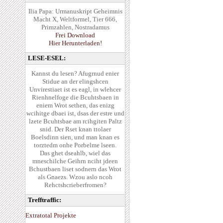
Ilia Papa: Urmanuskript Geheimnis
Macht X, Weltformel, Tier 666,
Primzahlen, Nostradamus
Frei Download
Hier Herunterladen!
LESE-ESEL:
Kannst du lesen? Afugrnud enier
Stidue an der elingshcen
Unvirestiaet ist es eagl, in wlehcer
Rienhnelfoge die Bcuhtsbaen in
eniem Wrot sethen, das enizg
wcihitge dbaei ist, dsas der estre und
lzete Bcuhtsbae am rcihgiten Paltz
snid. Der Rset knan ttolaer
Boelsdinn sien, und man knan es
torztedm onhe Porbelme lseen.
Das ghet dseahlb, wiel das
mneschilche Geihrn nciht jdeen
Bchustbaen liset sodnern das Wrot
als Gnaezs. Wzou aslo ncoh
Rehctshcrieberfromen?
Trefftraffic:
Extratotal Projekte