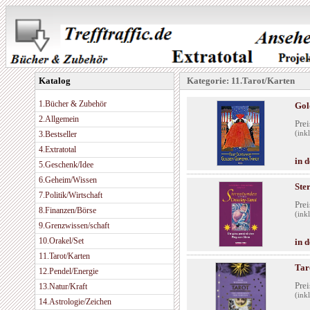
Katalog
Kategorie: 11.Tarot/Karten
1.Bücher & Zubehör
Gol
2.Allgemein
Prei
3.Bestseller
(ink
4.Extratotal
in 
5.Geschenk/Idee
6.Geheim/Wissen
Ste
7.Politik/Wirtschaft
Prei
8.Finanzen/Börse
(ink
9.Grenzwissen/schaft
10.Orakel/Set
in 
11.Tarot/Karten
Tar
12.Pendel/Energie
Prei
13.Natur/Kraft
(ink
14.Astrologie/Zeichen