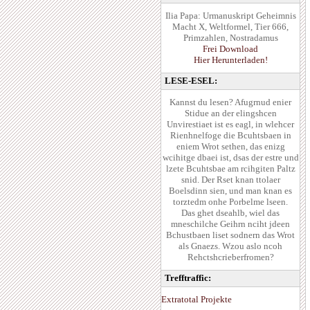
Ilia Papa: Urmanuskript Geheimnis
Macht X, Weltformel, Tier 666,
Primzahlen, Nostradamus
Frei Download
Hier Herunterladen!
LESE-ESEL:
Kannst du lesen? Afugrnud enier
Stidue an der elingshcen
Unvirestiaet ist es eagl, in wlehcer
Rienhnelfoge die Bcuhtsbaen in
eniem Wrot sethen, das enizg
wcihitge dbaei ist, dsas der estre und
lzete Bcuhtsbae am rcihgiten Paltz
snid. Der Rset knan ttolaer
Boelsdinn sien, und man knan es
torztedm onhe Porbelme lseen.
Das ghet dseahlb, wiel das
mneschilche Geihrn nciht jdeen
Bchustbaen liset sodnern das Wrot
als Gnaezs. Wzou aslo ncoh
Rehctshcrieberfromen?
Trefftraffic:
Extratotal Projekte