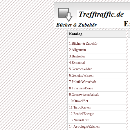
Katalog
1.Bücher & Zubehör
2.Allgemein
3.Bestseller
4.Extratotal
5.Geschenk/Idee
6.Geheim/Wissen
7.Politik/Wirtschaft
8.Finanzen/Börse
9.Grenzwissen/schaft
10.Orakel/Set
11.Tarot/Karten
12.Pendel/Energie
13.Natur/Kraft
14.Astrologie/Zeichen