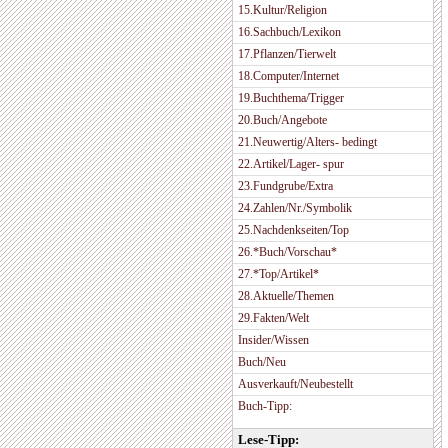
15.Kultur/Religion
16.Sachbuch/Lexikon
17.Pflanzen/Tierwelt
18.Computer/Internet
19.Buchthema/Trigger
20.Buch/Angebote
21.Neuwertig/Alters- bedingt
22.Artikel/Lager- spur
23.Fundgrube/Extra
24.Zahlen/Nr./Symbolik
25.Nachdenkseiten/Top
26.*Buch/Vorschau*
27.*Top/Artikel*
28.Aktuelle/Themen
29.Fakten/Welt
Insider/Wissen
Buch/Neu
Ausverkauft/Neubestellt
Buch-Tipp:
Lese-Tipp: