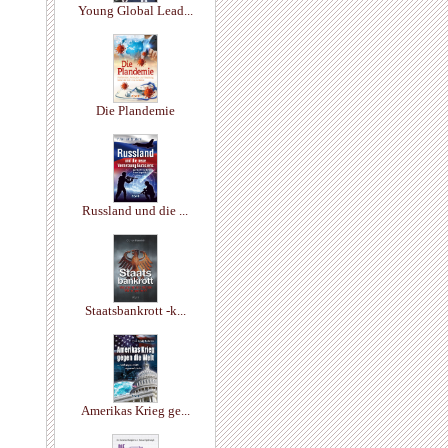
Young Global Lead...
Die Plandemie
Russland und die ...
Staatsbankrott -k...
Amerikas Krieg ge...