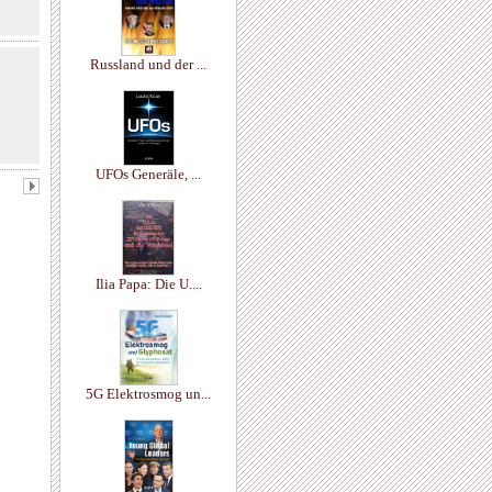
Russland und der ...
UFOs Generäle, ...
Ilia Papa: Die U....
5G Elektrosmog un...