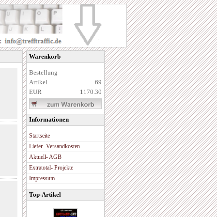
Warenkorb
Bestellung
Artikel
69
EUR
1170.30
Informationen
Startseite
Liefer- Versandkosten
Aktuell- AGB
Extratotal- Projekte
Impressum
Top-Artikel