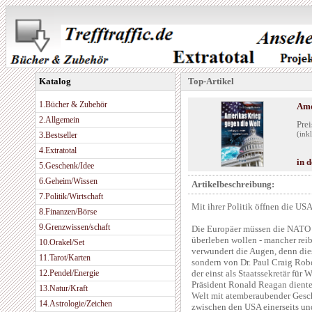
Katalog
Top-Artikel
1.Bücher & Zubehör
Ame
2.Allgemein
Prei
3.Bestseller
(ink
4.Extratotal
in 
5.Geschenk/Idee
6.Geheim/Wissen
Artikelbeschreibung:
7.Politik/Wirtschaft
Mit ihrer Politik öffnen die US
8.Finanzen/Börse
9.Grenzwissen/schaft
Die Europäer müssen die NATO a
überleben wollen - mancher reibt
10.Orakel/Set
verwundert die Augen, denn die
11.Tarot/Karten
sondern von Dr. Paul Craig Robe
12.Pendel/Energie
der einst als Staatssekretär für
Präsident Ronald Reagan diente.
13.Natur/Kraft
Welt mit atemberaubender Gesc
14.Astrologie/Zeichen
zwischen den USA einerseits un