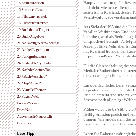
Hauptverantwortung für diese ex
15.Kultur/Religion
und nicht, wie heute allerorten
16.Sachbuch/Lexikon
sehen ist, in Russland, dessen 
17.Pflanzen/Tierwelt
Verantwortungsbewusstsein und 
18.Computer/Internet
Aus Sicht der USA sind die Länd
19.Buchthema/Trigger
Vasallen Washingtons. Und jede 
20.Buch/Angebote
betreiben, wird als Bedrohung 
entsprechend bestraft. Verfolgt 
21.Neuwertig/Alters- bedingt
Außenpolitik? Nein, dies ist E
22.Artikel/Lager- spur
mit Russland trotz der Sanktio
Exporteinbußen in Milliarden
23.Fundgrube/Extra
24.Zahlen/Nr./Symbolik
Für die Gleichschaltung der we
25.Nachdenkseiten/Top
Medialer Einheitsbrei und ster
die von wenigen Konzernen kont
26.*Buch/Vorschau*
27.*Top/Artikel*
Ein oberflächlicher Leser vermu
28.Aktuelle/Themen
Gegenteil ist der Fall. Seit de
Idealen entfernt und sind zu Ver
29.Fakten/Welt
Strebens nach alleiniger Welth
Insider/Wissen
Früher waren die USA für viele 
Buch/Neu
fleißig, erfindungsreich und ler
Ausverkauft/Neubestellt
bringen. Wie anders sieht die h
Buch-Tipp:
immer mehr zu einem Überwachu
Lese-Tipp:
Lesen Sie Roberts eindringlich