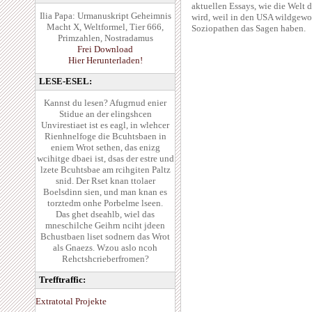
aktuellen Essays, wie die Welt 
Ilia Papa: Urmanuskript Geheimnis
wird, weil in den USA wildgewo
Macht X, Weltformel, Tier 666,
Soziopathen das Sagen haben.
Primzahlen, Nostradamus
Frei Download
Hier Herunterladen!
LESE-ESEL:
Kannst du lesen? Afugrnud enier
Stidue an der elingshcen
Unvirestiaet ist es eagl, in wlehcer
Rienhnelfoge die Bcuhtsbaen in
eniem Wrot sethen, das enizg
wcihitge dbaei ist, dsas der estre und
lzete Bcuhtsbae am rcihgiten Paltz
snid. Der Rset knan ttolaer
Boelsdinn sien, und man knan es
torztedm onhe Porbelme lseen.
Das ghet dseahlb, wiel das
mneschilche Geihrn nciht jdeen
Bchustbaen liset sodnern das Wrot
als Gnaezs. Wzou aslo ncoh
Rehctshcrieberfromen?
Trefftraffic:
Extratotal Projekte