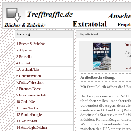
Katalog
Top-Artikel
1.Bücher & Zubehör
Ame
2.Allgemein
Prei
3.Bestseller
(ink
4.Extratotal
in 
5.Geschenk/Idee
6.Geheim/Wissen
Artikelbeschreibung:
7.Politik/Wirtschaft
Mit ihrer Politik öffnen die US
8.Finanzen/Börse
9.Grenzwissen/schaft
Die Europäer müssen die NATO a
überleben wollen - mancher reibt
10.Orakel/Set
verwundert die Augen, denn die
11.Tarot/Karten
sondern von Dr. Paul Craig Robe
12.Pendel/Energie
der einst als Staatssekretär für
Präsident Ronald Reagan diente.
13.Natur/Kraft
Welt mit atemberaubender Gesc
14.Astrologie/Zeichen
zwischen den USA einerseits un