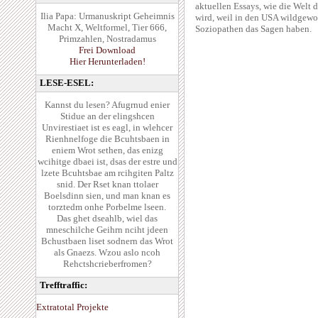
aktuellen Essays, wie die Welt 
Ilia Papa: Urmanuskript Geheimnis
wird, weil in den USA wildgewo
Macht X, Weltformel, Tier 666,
Soziopathen das Sagen haben.
Primzahlen, Nostradamus
Frei Download
Hier Herunterladen!
LESE-ESEL:
Kannst du lesen? Afugrnud enier
Stidue an der elingshcen
Unvirestiaet ist es eagl, in wlehcer
Rienhnelfoge die Bcuhtsbaen in
eniem Wrot sethen, das enizg
wcihitge dbaei ist, dsas der estre und
lzete Bcuhtsbae am rcihgiten Paltz
snid. Der Rset knan ttolaer
Boelsdinn sien, und man knan es
torztedm onhe Porbelme lseen.
Das ghet dseahlb, wiel das
mneschilche Geihrn nciht jdeen
Bchustbaen liset sodnern das Wrot
als Gnaezs. Wzou aslo ncoh
Rehctshcrieberfromen?
Trefftraffic:
Extratotal Projekte