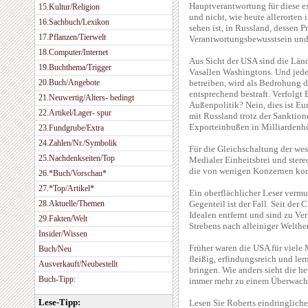
Hauptverantwortung für diese ex
15.Kultur/Religion
und nicht, wie heute allerorten
16.Sachbuch/Lexikon
sehen ist, in Russland, dessen 
17.Pflanzen/Tierwelt
Verantwortungsbewusstsein und 
18.Computer/Internet
Aus Sicht der USA sind die Länd
19.Buchthema/Trigger
Vasallen Washingtons. Und jede 
20.Buch/Angebote
betreiben, wird als Bedrohung 
entsprechend bestraft. Verfolgt 
21.Neuwertig/Alters- bedingt
Außenpolitik? Nein, dies ist E
22.Artikel/Lager- spur
mit Russland trotz der Sanktio
Exporteinbußen in Milliarden
23.Fundgrube/Extra
24.Zahlen/Nr./Symbolik
Für die Gleichschaltung der we
25.Nachdenkseiten/Top
Medialer Einheitsbrei und ster
die von wenigen Konzernen kont
26.*Buch/Vorschau*
27.*Top/Artikel*
Ein oberflächlicher Leser vermu
28.Aktuelle/Themen
Gegenteil ist der Fall. Seit de
Idealen entfernt und sind zu Ver
29.Fakten/Welt
Strebens nach alleiniger Welth
Insider/Wissen
Früher waren die USA für viele 
Buch/Neu
fleißig, erfindungsreich und ler
Ausverkauft/Neubestellt
bringen. Wie anders sieht die h
Buch-Tipp:
immer mehr zu einem Überwachu
Lese-Tipp:
Lesen Sie Roberts eindringlich