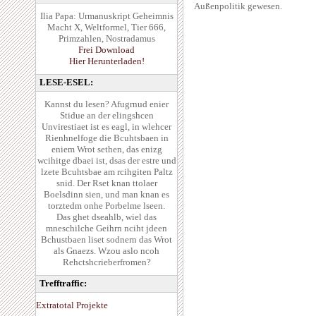
Außenpolitik gewesen.
Ilia Papa: Urmanuskript Geheimnis
Macht X, Weltformel, Tier 666,
Primzahlen, Nostradamus
Frei Download
Hier Herunterladen!
LESE-ESEL:
Kannst du lesen? Afugrnud enier
Stidue an der elingshcen
Unvirestiaet ist es eagl, in wlehcer
Rienhnelfoge die Bcuhtsbaen in
eniem Wrot sethen, das enizg
wcihitge dbaei ist, dsas der estre und
lzete Bcuhtsbae am rcihgiten Paltz
snid. Der Rset knan ttolaer
Boelsdinn sien, und man knan es
torztedm onhe Porbelme lseen.
Das ghet dseahlb, wiel das
mneschilche Geihrn nciht jdeen
Bchustbaen liset sodnern das Wrot
als Gnaezs. Wzou aslo ncoh
Rehctshcrieberfromen?
Trefftraffic:
Extratotal Projekte