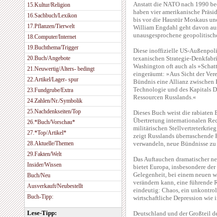
Anstatt die NATO nach 1990 bed
15.Kultur/Religion
haben vier amerikanische Präsid
16.Sachbuch/Lexikon
bis vor die Haustür Moskaus und
17.Pflanzen/Tierwelt
William Engdahl geht davon aus
unausgesprochene geopolitische
18.Computer/Internet
19.Buchthema/Trigger
Diese inoffizielle US-Außenpol
20.Buch/Angebote
texanischen Strategie-Denkfabri
Washington oft auch als »Schat
21.Neuwertig/Alters- bedingt
eingeräumt: »Aus Sicht der Vere
22.Artikel/Lager- spur
Bündnis eine Allianz zwischen 
Technologie und des Kapitals D
23.Fundgrube/Extra
Ressourcen Russlands.«
24.Zahlen/Nr./Symbolik
25.Nachdenkseiten/Top
Dieses Buch weist die rabiate
Übertretung internationalen Re
26.*Buch/Vorschau*
militärischen Stellvertreterkri
27.*Top/Artikel*
zeigt Russlands überraschende 
28.Aktuelle/Themen
verwandeln, neue Bündnisse zu 
29.Fakten/Welt
Das Auftauchen dramatischer neu
Insider/Wissen
bietet Europa, insbesondere de
Gelegenheit, bei einem neuen w
Buch/Neu
verändern kann, eine führende Ro
Ausverkauft/Neubestellt
eindeutig: Chaos, ein unkontrol
Buch-Tipp:
wirtschaftliche Depression wie 
Lese-Tipp:
Deutschland und der Großteil de