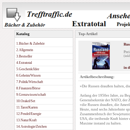
Katalog
Top-Artikel
1.Bücher & Zubehör
Rus
2.Allgemein
Prei
3.Bestseller
(ink
4.Extratotal
in 
5.Geschenk/Idee
6.Geheim/Wissen
Artikelbeschreibung:
7.Politik/Wirtschaft
»Die Russen draußen halten, di
8.Finanzen/Börse
9.Grenzwissen/schaft
Anfang der 1950er Jahre, zu Beg
Generalsekretär der NATO, der Z
10.Orakel/Set
»die Russen draußen, die Ameri
11.Tarot/Karten
Heute, rund sechs Jahrzehnte sp
12.Pendel/Energie
Zusammenbruch der Sowjetunion
USA, die treibende Kraft hinter
13.Natur/Kraft
Maxime instand zu halten.
14.Astrologie/Zeichen