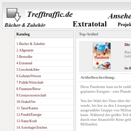
Katalog
Top-Artikel
1.Bücher & Zubehör
Die
2.Allgemein
Prei
3.Bestseller
(ink
4.Extratotal
in 
5.Geschenk/Idee
6.Geheim/Wissen
Artikelbeschreibung:
7.Politik/Wirtschaft
Diese Pandemie kam nicht zufäll
8.Finanzen/Börse
geplantes Ereignis - eine Pland
9.Grenzwissen/schaft
Von der Wahl des Virus über die
10.Orakel/Set
wurde, bis hin zu den Lösungsstr
11.Tarot/Karten
ausgewählte Gruppe von Milliar
12.Pendel/Energie
kann. Während der größte Teil
durch eine finanzielle Krise gr
13.Natur/Kraft
Milliarden.
14.Astrologie/Zeichen