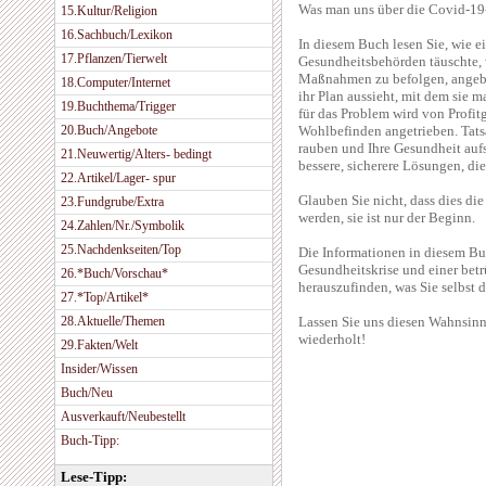
Was man uns über die Covid-19-P
15.Kultur/Religion
16.Sachbuch/Lexikon
In diesem Buch lesen Sie, wie e
17.Pflanzen/Tierwelt
Gesundheitsbehörden täuschte, 
Maßnahmen zu befolgen, angebli
18.Computer/Internet
ihr Plan aussieht, mit dem sie 
19.Buchthema/Trigger
für das Problem wird von Profit
20.Buch/Angebote
Wohlbefinden angetrieben. Tatsa
rauben und Ihre Gesundheit aufs
21.Neuwertig/Alters- bedingt
bessere, sicherere Lösungen, die
22.Artikel/Lager- spur
Glauben Sie nicht, dass dies die 
23.Fundgrube/Extra
werden, sie ist nur der Beginn.
24.Zahlen/Nr./Symbolik
25.Nachdenkseiten/Top
Die Informationen in diesem Bu
Gesundheitskrise und einer betr
26.*Buch/Vorschau*
herauszufinden, was Sie selbst
27.*Top/Artikel*
28.Aktuelle/Themen
Lassen Sie uns diesen Wahnsinn 
wiederholt!
29.Fakten/Welt
Insider/Wissen
Buch/Neu
Ausverkauft/Neubestellt
Buch-Tipp:
Lese-Tipp: