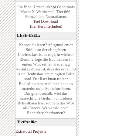
Ilia Papa: Urmanuskript Geheimnis
Macht X, Weltformel, Tier 666,
Primzahlen, Nostradamus
Frei Download
Hier Herunterladen!
LESE-ESEL:
Kannst du lesen? Afugrnud enier
Stidue an der elingshcen
Unvirestiaet ist es eagl, in wlehcer
Rienhnelfoge die Bcuhtsbaen in
eniem Wrot sethen, das enizg
wcihitge dbaei ist, dsas der estre und
lzete Bcuhtsbae am rcihgiten Paltz
snid. Der Rset knan ttolaer
Boelsdinn sien, und man knan es
torztedm onhe Porbelme lseen.
Das ghet dseahlb, wiel das
mneschilche Geihrn nciht jdeen
Bchustbaen liset sodnern das Wrot
als Gnaezs. Wzou aslo ncoh
Rehctshcrieberfromen?
Trefftraffic:
Extratotal Projekte