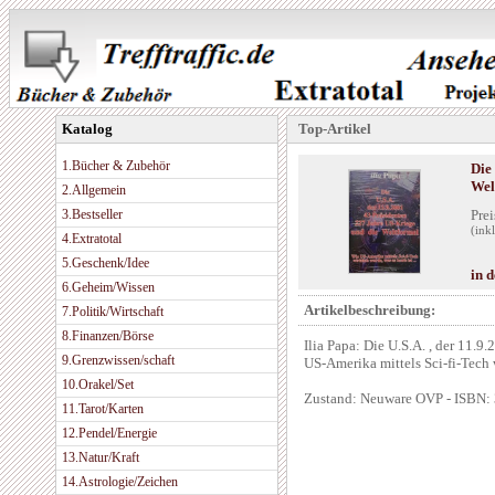
Katalog
Top-Artikel
1.Bücher & Zubehör
Die
Wel
2.Allgemein
3.Bestseller
Prei
(ink
4.Extratotal
5.Geschenk/Idee
in 
6.Geheim/Wissen
Artikelbeschreibung:
7.Politik/Wirtschaft
8.Finanzen/Börse
Ilia Papa: Die U.S.A. , der 11.
9.Grenzwissen/schaft
US-Amerika mittels Sci-fi-Tech w
10.Orakel/Set
Zustand: Neuware OVP - ISBN
11.Tarot/Karten
12.Pendel/Energie
13.Natur/Kraft
14.Astrologie/Zeichen