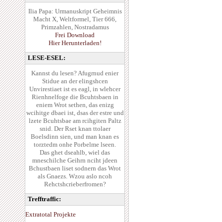
Ilia Papa: Urmanuskript Geheimnis
Macht X, Weltformel, Tier 666,
Primzahlen, Nostradamus
Frei Download
Hier Herunterladen!
LESE-ESEL:
Kannst du lesen? Afugrnud enier
Stidue an der elingshcen
Unvirestiaet ist es eagl, in wlehcer
Rienhnelfoge die Bcuhtsbaen in
eniem Wrot sethen, das enizg
wcihitge dbaei ist, dsas der estre und
lzete Bcuhtsbae am rcihgiten Paltz
snid. Der Rset knan ttolaer
Boelsdinn sien, und man knan es
torztedm onhe Porbelme lseen.
Das ghet dseahlb, wiel das
mneschilche Geihrn nciht jdeen
Bchustbaen liset sodnern das Wrot
als Gnaezs. Wzou aslo ncoh
Rehctshcrieberfromen?
Trefftraffic:
Extratotal Projekte