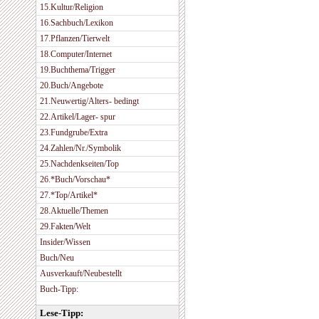
15.Kultur/Religion
16.Sachbuch/Lexikon
17.Pflanzen/Tierwelt
18.Computer/Internet
19.Buchthema/Trigger
20.Buch/Angebote
21.Neuwertig/Alters- bedingt
22.Artikel/Lager- spur
23.Fundgrube/Extra
24.Zahlen/Nr./Symbolik
25.Nachdenkseiten/Top
26.*Buch/Vorschau*
27.*Top/Artikel*
28.Aktuelle/Themen
29.Fakten/Welt
Insider/Wissen
Buch/Neu
Ausverkauft/Neubestellt
Buch-Tipp:
Lese-Tipp: