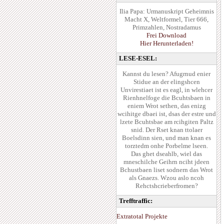
Ilia Papa: Urmanuskript Geheimnis
Macht X, Weltformel, Tier 666,
Primzahlen, Nostradamus
Frei Download
Hier Herunterladen!
LESE-ESEL:
Kannst du lesen? Afugrnud enier
Stidue an der elingshcen
Unvirestiaet ist es eagl, in wlehcer
Rienhnelfoge die Bcuhtsbaen in
eniem Wrot sethen, das enizg
wcihitge dbaei ist, dsas der estre und
lzete Bcuhtsbae am rcihgiten Paltz
snid. Der Rset knan ttolaer
Boelsdinn sien, und man knan es
torztedm onhe Porbelme lseen.
Das ghet dseahlb, wiel das
mneschilche Geihrn nciht jdeen
Bchustbaen liset sodnern das Wrot
als Gnaezs. Wzou aslo ncoh
Rehctshcrieberfromen?
Trefftraffic:
Extratotal Projekte