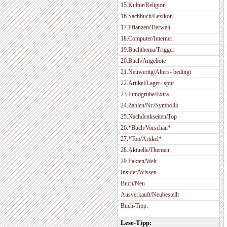
15.Kultur/Religion
16.Sachbuch/Lexikon
17.Pflanzen/Tierwelt
18.Computer/Internet
19.Buchthema/Trigger
20.Buch/Angebote
21.Neuwertig/Alters- bedingt
22.Artikel/Lager- spur
23.Fundgrube/Extra
24.Zahlen/Nr./Symbolik
25.Nachdenkseiten/Top
26.*Buch/Vorschau*
27.*Top/Artikel*
28.Aktuelle/Themen
29.Fakten/Welt
Insider/Wissen
Buch/Neu
Ausverkauft/Neubestellt
Buch-Tipp:
Lese-Tipp: