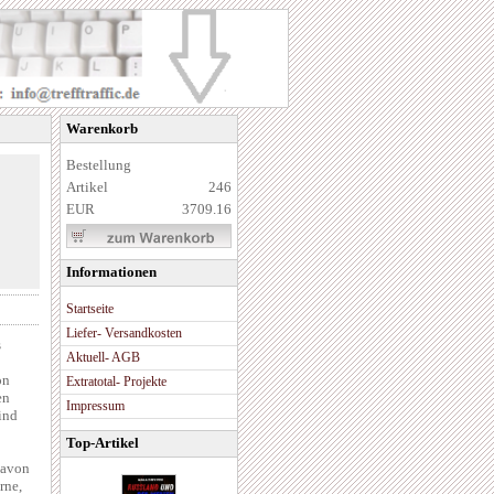
Warenkorb
Bestellung
Artikel
246
EUR
3709.16
Informationen
Startseite
Liefer- Versandkosten
s
Aktuell- AGB
on
Extratotal- Projekte
en
Impressum
ind
Top-Artikel
davon
rne,