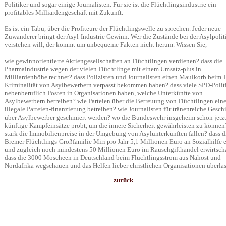
Politiker und sogar einige Journalisten. Für sie ist die Flüchtlingsindustrie ein
profitables Milliardengeschäft mit Zukunft.
Es ist ein Tabu, über die Profiteure der Flüchtlingswelle zu sprechen. Jeder neue
Zuwanderer bringt der Asyl-Industrie Gewinn. Wer die Zustände bei der Asylpolit
verstehen will, der kommt um unbequeme Fakten nicht herum. Wissen Sie,
wie gewinnorientierte Aktiengesellschaften an Flüchtlingen verdienen? dass die
Pharmaindustrie wegen der vielen Flüchtlinge mit einem Umsatz-plus in
Milliardenhöhe rechnet? dass Polizisten und Journalisten einen Maulkorb beim
Kriminalität von Asylbewerbern verpasst bekommen haben? dass viele SPD-Polit
nebenberuflich Posten in Organisationen haben, welche Unterkünfte von
Asylbewerbern betreiben? wie Parteien über die Betreuung von Flüchtlingen ein
illegale Parteien-finanzierung betreiben? wie Journalisten für tränenreiche Gesch
über Asylbewerber geschmiert werden? wo die Bundeswehr insgeheim schon jetz
künftige Kampfeinsätze probt, um die innere Sicherheit gewährleisten zu können
stark die Immobilienpreise in der Umgebung von Asylunterkünften fallen? dass d
Bremer Flüchtlings-Großfamilie Miri pro Jahr 5,1 Millionen Euro an Sozialhilfe e
und zugleich noch mindestens 50 Millionen Euro im Rauschgifthandel erwirtscha
dass die 3000 Moscheen in Deutschland beim Flüchtlingsstrom aus Nahost und
Nordafrika wegschauen und das Helfen lieber christlichen Organisationen überla
zurück