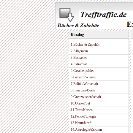
Katalog
1.Bücher & Zubehör
2.Allgemein
3.Bestseller
4.Extratotal
5.Geschenk/Idee
6.Geheim/Wissen
7.Politik/Wirtschaft
8.Finanzen/Börse
9.Grenzwissen/schaft
10.Orakel/Set
11.Tarot/Karten
12.Pendel/Energie
13.Natur/Kraft
14.Astrologie/Zeichen