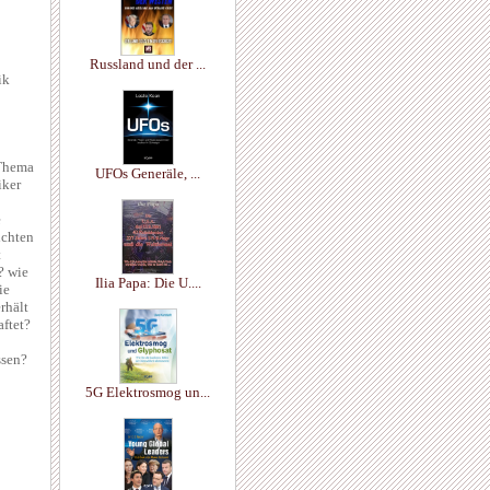
Russland und der ...
ik
 Thema
UFOs Generäle, ...
iker
e
ichten
t
? wie
Ilia Papa: Die U....
ie
rhält
ftet?
ssen?
5G Elektrosmog un...