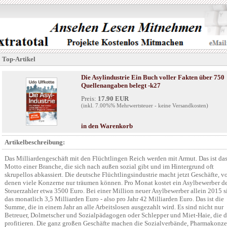
Top-Artikel
Die Asylindustrie Ein Buch voller Fakten über 750
Quellenangaben belegt -k27
Preis:
17.90 EUR
(inkl. 7.00%% Mehrwertsteuer - keine Versandkosten)
in den Warenkorb
Artikelbeschreibung:
Das Milliardengeschäft mit den Flüchtlingen Reich werden mit Armut. Das ist da
Motto einer Branche, die sich nach außen sozial gibt und im Hintergrund oft
skrupellos abkassiert. Die deutsche Flüchtlingsindustrie macht jetzt Geschäfte, v
denen viele Konzerne nur träumen können. Pro Monat kostet ein Asylbewerber d
Steuerzahler etwa 3500 Euro. Bei einer Million neuer Asylbewerber allein 2015 s
das monatlich 3,5 Milliarden Euro - also pro Jahr 42 Milliarden Euro. Das ist die
Summe, die in einem Jahr an alle Arbeitslosen ausgezahlt wird. Es sind nicht nur
Betreuer, Dolmetscher und Sozialpädagogen oder Schlepper und Miet-Haie, die 
profitieren. Die ganz großen Geschäfte machen die Sozialverbände, Pharmakonze