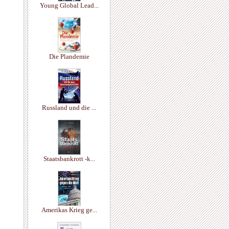
Young Global Lead...
Die Plandemie
Russland und die ...
Staatsbankrott -k...
Amerikas Krieg ge...