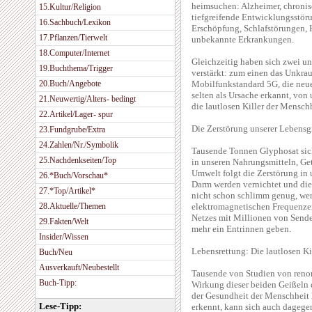
heimsuchen: Alzheimer, chronis
15.Kultur/Religion
tiefgreifende Entwicklungsstör
16.Sachbuch/Lexikon
Erschöpfung, Schlafstörungen, 
17.Pflanzen/Tierwelt
unbekannte Erkrankungen.
18.Computer/Internet
Gleichzeitig haben sich zwei u
19.Buchthema/Trigger
verstärkt: zum einen das Unkra
20.Buch/Angebote
Mobilfunkstandard 5G, die neue
selten als Ursache erkannt, vo
21.Neuwertig/Alters- bedingt
die lautlosen Killer der Menschh
22.Artikel/Lager- spur
Die Zerstörung unserer Lebens
23.Fundgrube/Extra
24.Zahlen/Nr./Symbolik
Tausende Tonnen Glyphosat sick
25.Nachdenkseiten/Top
in unseren Nahrungsmitteln, Get
Umwelt folgt die Zerstörung in
26.*Buch/Vorschau*
Darm werden vernichtet und die 
27.*Top/Artikel*
nicht schon schlimm genug, we
28.Aktuelle/Themen
elektromagnetischen Frequenzen
Netzes mit Millionen von Sende
29.Fakten/Welt
mehr ein Entrinnen geben.
Insider/Wissen
Lebensrettung: Die lautlosen Ki
Buch/Neu
Ausverkauft/Neubestellt
Tausende von Studien von renom
Buch-Tipp:
Wirkung dieser beiden Geißeln 
der Gesundheit der Menschheit l
Lese-Tipp:
erkennt, kann sich auch dagege