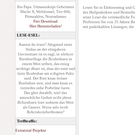
Ilia Papa: Urmanuskript Geheimnis
Lesen Sie in Elektrosmog und 
Macht X, Weltformel, Tier 666,
des Heilpraktikers und Bestsell
Primzahlen, Nostradamus
seine Leser die verständliche 
Frei Download
Profitieren Sie von 35 Jahren B
Hier Herunterladen!
mit praktikablen Lösungen, die 
LESE-ESEL:
Kannst du lesen? Afugrnud enier
Stidue an der elingshcen
Unvirestiaet ist es eagl, in wlehcer
Rienhnelfoge die Bcuhtsbaen in
eniem Wrot sethen, das enizg
wcihitge dbaei ist, dsas der estre und
lzete Bcuhtsbae am rcihgiten Paltz
snid. Der Rset knan ttolaer
Boelsdinn sien, und man knan es
torztedm onhe Porbelme lseen.
Das ghet dseahlb, wiel das
mneschilche Geihrn nciht jdeen
Bchustbaen liset sodnern das Wrot
als Gnaezs. Wzou aslo ncoh
Rehctshcrieberfromen?
Trefftraffic:
Extratotal Projekte