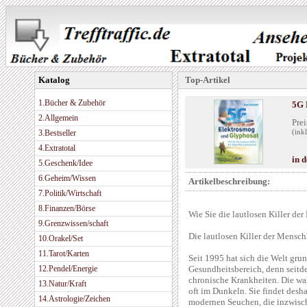
Katalog
Top-Artikel
1.Bücher & Zubehör
5G 
2.Allgemein
Prei
3.Bestseller
(ink
4.Extratotal
in 
5.Geschenk/Idee
6.Geheim/Wissen
Artikelbeschreibung:
7.Politik/Wirtschaft
8.Finanzen/Börse
Wie Sie die lautlosen Killer de
9.Grenzwissen/schaft
Die lautlosen Killer der Mensch
10.Orakel/Set
11.Tarot/Karten
Seit 1995 hat sich die Welt gru
12.Pendel/Energie
Gesundheitsbereich, denn seitd
chronische Krankheiten. Die wa
13.Natur/Kraft
oft im Dunkeln. Sie findet desh
14.Astrologie/Zeichen
modernen Seuchen, die inzwische