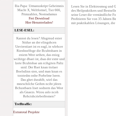
Ilia Papa: Urmanuskript Geheimnis
Lesen Sie in Elektrosmog und 
Macht X, Weltformel, Tier 666,
des Heilpraktikers und Bestsell
Primzahlen, Nostradamus
seine Leser die verständliche 
Frei Download
Profitieren Sie von 35 Jahren B
Hier Herunterladen!
mit praktikablen Lösungen, die 
LESE-ESEL:
Kannst du lesen? Afugrnud enier
Stidue an der elingshcen
Unvirestiaet ist es eagl, in wlehcer
Rienhnelfoge die Bcuhtsbaen in
eniem Wrot sethen, das enizg
wcihitge dbaei ist, dsas der estre und
lzete Bcuhtsbae am rcihgiten Paltz
snid. Der Rset knan ttolaer
Boelsdinn sien, und man knan es
torztedm onhe Porbelme lseen.
Das ghet dseahlb, wiel das
mneschilche Geihrn nciht jdeen
Bchustbaen liset sodnern das Wrot
als Gnaezs. Wzou aslo ncoh
Rehctshcrieberfromen?
Trefftraffic:
Extratotal Projekte