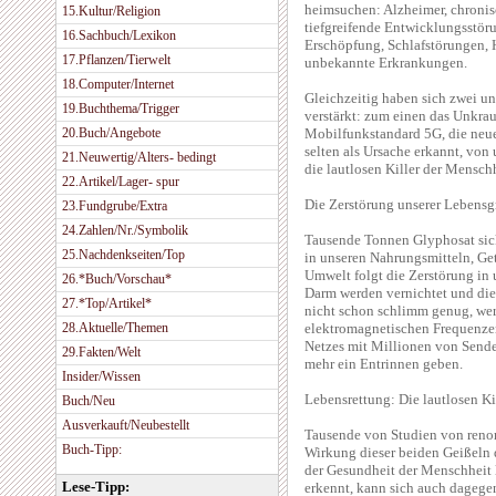
heimsuchen: Alzheimer, chronis
15.Kultur/Religion
tiefgreifende Entwicklungsstör
16.Sachbuch/Lexikon
Erschöpfung, Schlafstörungen, 
17.Pflanzen/Tierwelt
unbekannte Erkrankungen.
18.Computer/Internet
Gleichzeitig haben sich zwei u
19.Buchthema/Trigger
verstärkt: zum einen das Unkra
20.Buch/Angebote
Mobilfunkstandard 5G, die neue
selten als Ursache erkannt, vo
21.Neuwertig/Alters- bedingt
die lautlosen Killer der Menschh
22.Artikel/Lager- spur
Die Zerstörung unserer Lebens
23.Fundgrube/Extra
24.Zahlen/Nr./Symbolik
Tausende Tonnen Glyphosat sick
25.Nachdenkseiten/Top
in unseren Nahrungsmitteln, Get
Umwelt folgt die Zerstörung in
26.*Buch/Vorschau*
Darm werden vernichtet und die 
27.*Top/Artikel*
nicht schon schlimm genug, we
28.Aktuelle/Themen
elektromagnetischen Frequenzen
Netzes mit Millionen von Sende
29.Fakten/Welt
mehr ein Entrinnen geben.
Insider/Wissen
Lebensrettung: Die lautlosen Ki
Buch/Neu
Ausverkauft/Neubestellt
Tausende von Studien von renom
Buch-Tipp:
Wirkung dieser beiden Geißeln 
der Gesundheit der Menschheit l
Lese-Tipp:
erkennt, kann sich auch dagege