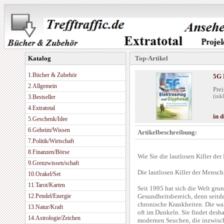
Katalog
Top-Artikel
1.Bücher & Zubehör
5G 
2.Allgemein
Prei
3.Bestseller
(ink
4.Extratotal
in 
5.Geschenk/Idee
6.Geheim/Wissen
Artikelbeschreibung:
7.Politik/Wirtschaft
8.Finanzen/Börse
Wie Sie die lautlosen Killer de
9.Grenzwissen/schaft
Die lautlosen Killer der Mensch
10.Orakel/Set
11.Tarot/Karten
Seit 1995 hat sich die Welt gru
12.Pendel/Energie
Gesundheitsbereich, denn seitd
chronische Krankheiten. Die wa
13.Natur/Kraft
oft im Dunkeln. Sie findet desh
14.Astrologie/Zeichen
modernen Seuchen, die inzwische