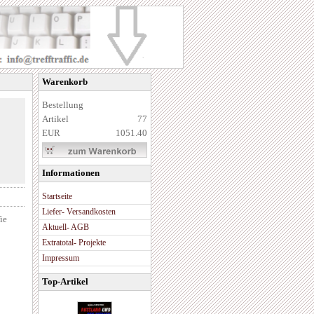
Warenkorb
Bestellung
Artikel
77
EUR
1051.40
Informationen
Startseite
Liefer- Versandkosten
ie
Aktuell- AGB
Extratotal- Projekte
Impressum
Top-Artikel