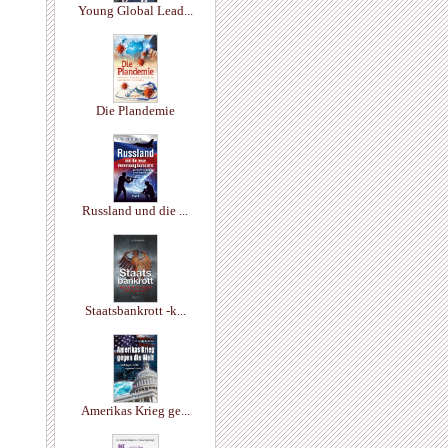
Young Global Lead...
Die Plandemie
Russland und die ...
Staatsbankrott -k...
Amerikas Krieg ge...