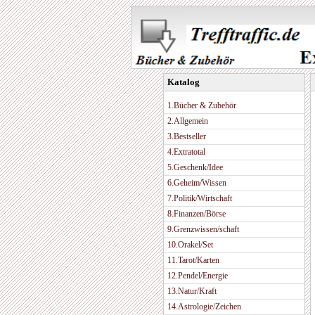
Katalog
1.Bücher & Zubehör
2.Allgemein
3.Bestseller
4.Extratotal
5.Geschenk/Idee
6.Geheim/Wissen
7.Politik/Wirtschaft
8.Finanzen/Börse
9.Grenzwissen/schaft
10.Orakel/Set
11.Tarot/Karten
12.Pendel/Energie
13.Natur/Kraft
14.Astrologie/Zeichen