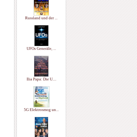
Russland und der ...
UFOs Generäle, ...
Ilia Papa: Die U....
5G Elektrosmog un...