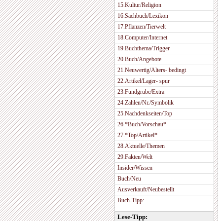
15.Kultur/Religion
16.Sachbuch/Lexikon
17.Pflanzen/Tierwelt
18.Computer/Internet
19.Buchthema/Trigger
20.Buch/Angebote
21.Neuwertig/Alters- bedingt
22.Artikel/Lager- spur
23.Fundgrube/Extra
24.Zahlen/Nr./Symbolik
25.Nachdenkseiten/Top
26.*Buch/Vorschau*
27.*Top/Artikel*
28.Aktuelle/Themen
29.Fakten/Welt
Insider/Wissen
Buch/Neu
Ausverkauft/Neubestellt
Buch-Tipp:
Lese-Tipp: