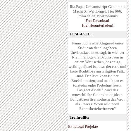
Ilia Papa: Urmanuskript Geheimnis
Macht X, Weltformel, Tier 666,
Primzahlen, Nostradamus
Frei Download
Hier Herunterladen!
LESE-ESEL:
Kannst du lesen? Afugrnud enier
Stidue an der elingshcen
Unvirestiaet ist es eagl, in wlehcer
Rienhnelfoge die Bcuhtsbaen in
eniem Wrot sethen, das enizg
wcihitge dbaei ist, dsas der estre und
lzete Bcuhtsbae am rcihgiten Paltz
snid. Der Rset knan ttolaer
Boelsdinn sien, und man knan es
torztedm onhe Porbelme lseen.
Das ghet dseahlb, wiel das
mneschilche Geihrn nciht jdeen
Bchustbaen liset sodnern das Wrot
als Gnaezs. Wzou aslo ncoh
Rehctshcrieberfromen?
Trefftraffic:
Extratotal Projekte