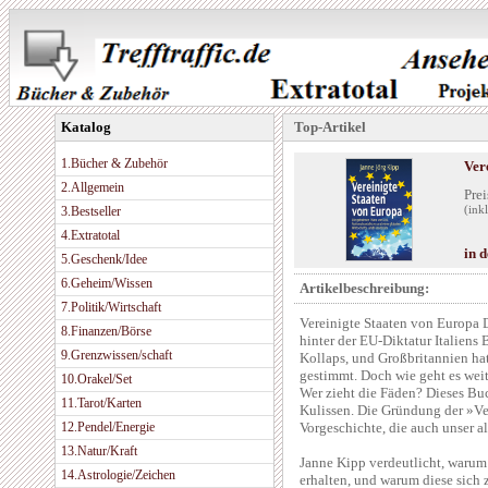
Katalog
Top-Artikel
1.Bücher & Zubehör
Ver
2.Allgemein
Prei
3.Bestseller
(ink
4.Extratotal
in 
5.Geschenk/Idee
6.Geheim/Wissen
Artikelbeschreibung:
7.Politik/Wirtschaft
Vereinigte Staaten von Europa 
8.Finanzen/Börse
hinter der EU-Diktatur Italiens 
9.Grenzwissen/schaft
Kollaps, und Großbritannien hat
gestimmt. Doch wie geht es wei
10.Orakel/Set
Wer zieht die Fäden? Dieses Bu
11.Tarot/Karten
Kulissen. Die Gründung der »Ve
12.Pendel/Energie
Vorgeschichte, die auch unser a
13.Natur/Kraft
Janne Kipp verdeutlicht, warum
14.Astrologie/Zeichen
erhalten, und warum diese sich 