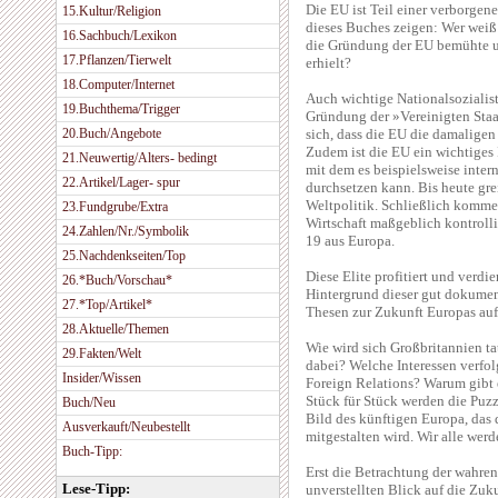
Die EU ist Teil einer verborgen
15.Kultur/Religion
dieses Buches zeigen: Wer weiß
16.Sachbuch/Lexikon
die Gründung der EU bemühte un
17.Pflanzen/Tierwelt
erhielt?
18.Computer/Internet
Auch wichtige Nationalsozialis
19.Buchthema/Trigger
Gründung der »Vereinigten Staat
20.Buch/Angebote
sich, dass die EU die damalige
Zudem ist die EU ein wichtiges 
21.Neuwertig/Alters- bedingt
mit dem es beispielsweise inter
22.Artikel/Lager- spur
durchsetzen kann. Bis heute grei
Weltpolitik. Schließlich komme
23.Fundgrube/Extra
Wirtschaft maßgeblich kontroll
24.Zahlen/Nr./Symbolik
19 aus Europa.
25.Nachdenkseiten/Top
Diese Elite profitiert und verd
26.*Buch/Vorschau*
Hintergrund dieser gut dokument
27.*Top/Artikel*
Thesen zur Zukunft Europas auf
28.Aktuelle/Themen
Wie wird sich Großbritannien ta
29.Fakten/Welt
dabei? Welche Interessen verfol
Insider/Wissen
Foreign Relations? Warum gibt 
Stück für Stück werden die Puzz
Buch/Neu
Bild des künftigen Europa, das
Ausverkauft/Neubestellt
mitgestalten wird. Wir alle werd
Buch-Tipp:
Erst die Betrachtung der wahre
Lese-Tipp:
unverstellten Blick auf die Zuk