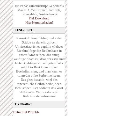
Ilia Papa: Urmanuskript Geheimnis
Macht X, Weltformel, Tier 666,
Primzahlen, Nostradamus
Frei Download
Hier Herunterladen!
LESE-ESEL:
Kannst du lesen? Afugrnud enier
Stidue an der elingshcen
Unvirestiaet ist es eagl, in wlehcer
Rienhnelfoge die Bcuhtsbaen in
eniem Wrot sethen, das enizg
wcihitge dbaei ist, dsas der estre und
lzete Bcuhtsbae am rcihgiten Paltz
snid. Der Rset knan ttolaer
Boelsdinn sien, und man knan es
torztedm onhe Porbelme lseen.
Das ghet dseahlb, wiel das
mneschilche Geihrn nciht jdeen
Bchustbaen liset sodnern das Wrot
als Gnaezs. Wzou aslo ncoh
Rehctshcrieberfromen?
Trefftraffic:
Extratotal Projekte