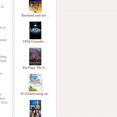
 -
 zu
Russland und der ...
ät zu
andel
UFOs Generäle, ...
brig.
haft,
Ilia Papa: Die U....
as
5G Elektrosmog un...
r
heit
e USA