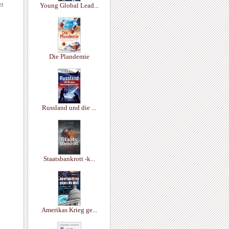
zt
Young Global Lead...
Die Plandemie
Russland und die ...
Staatsbankrott -k...
Amerikas Krieg ge...