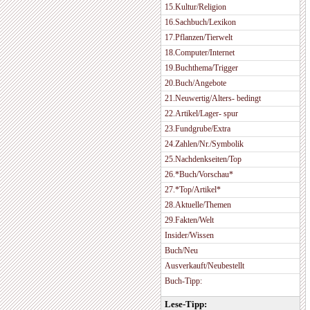
15.Kultur/Religion
16.Sachbuch/Lexikon
17.Pflanzen/Tierwelt
18.Computer/Internet
19.Buchthema/Trigger
20.Buch/Angebote
21.Neuwertig/Alters- bedingt
22.Artikel/Lager- spur
23.Fundgrube/Extra
24.Zahlen/Nr./Symbolik
25.Nachdenkseiten/Top
26.*Buch/Vorschau*
27.*Top/Artikel*
28.Aktuelle/Themen
29.Fakten/Welt
Insider/Wissen
Buch/Neu
Ausverkauft/Neubestellt
Buch-Tipp:
Lese-Tipp: