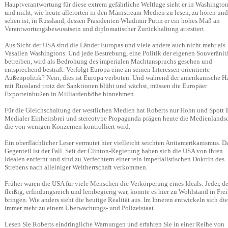
Hauptverantwortung für diese extrem gefährliche Weltlage sieht er in Washington
und nicht, wie heute allerorten in den Mainstream-Medien zu lesen, zu hören und
sehen ist, in Russland, dessen Präsidenten Wladimir Putin er ein hohes Maß an
Verantwortungsbewusstsein und diplomatischer Zurückhaltung attestiert.
Aus Sicht der USA sind die Länder Europas und viele andere auch nicht mehr als
Vasallen Washingtons. Und jede Bestrebung, eine Politik der eigenen Souveränit
betreiben, wird als Bedrohung des imperialen Machtanspruchs gesehen und
entsprechend bestraft. Verfolgt Europa eine an seinen Interessen orientierte
Außenpolitik? Nein, dies ist Europa verboten. Und während der amerikanische H
mit Russland trotz der Sanktionen blüht und wächst, müssen die Europäer
Exporteinbußen in Milliardenhöhe hinnehmen.
Für die Gleichschaltung der westlichen Medien hat Roberts nur Hohn und Spott ü
Medialer Einheitsbrei und stereotype Propaganda prägen heute die Medienlandsc
die von wenigen Konzernen kontrolliert wird.
Ein oberflächlicher Leser vermutet hier vielleicht seichten Antiamerikanismus. D
Gegenteil ist der Fall. Seit der Clinton-Regierung haben sich die USA von ihren
Idealen entfernt und sind zu Verfechtern einer rein imperialistischen Doktrin des
Strebens nach alleiniger Weltherrschaft verkommen.
Früher waren die USA für viele Menschen die Verkörperung eines Ideals: Jeder, de
fleißig, erfindungsreich und lernbegierig war, konnte es hier zu Wohlstand in Frei
bringen. Wie anders sieht die heutige Realität aus. Im Inneren entwickeln sich di
immer mehr zu einem Überwachungs- und Polizeistaat.
Lesen Sie Roberts eindringliche Warnungen und erfahren Sie in einer Reihe von