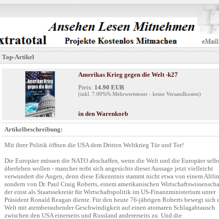
Top-Artikel
Amerikas Krieg gegen die Welt -k27
Preis:
14.90 EUR
(inkl. 7.00%% Mehrwertsteuer - keine Versandkosten)
in den Warenkorb
Artikelbeschreibung:
Mit ihrer Politik öffnen die USA dem Dritten Weltkrieg Tür und Tor!
Die Europäer müssen die NATO abschaffen, wenn die Welt und die Europäer selb
überleben wollen - mancher reibt sich angesichts dieser Aussage jetzt vielleicht
verwundert die Augen, denn diese Erkenntnis stammt nicht etwa von einem Altli
sondern von Dr. Paul Craig Roberts, einem amerikanischen Wirtschaftswissenschaf
der einst als Staatssekretär für Wirtschaftspolitik im US-Finanzministerium unter
Präsident Ronald Reagan diente. Für den heute 76-jährigen Roberts bewegt sich 
Welt mit atemberaubender Geschwindigkeit auf einen atomaren Schlagabtausch
zwischen den USA einerseits und Russland andererseits zu. Und die