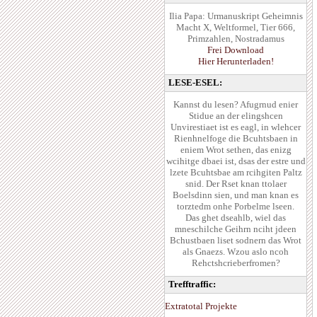
Ilia Papa: Urmanuskript Geheimnis
Macht X, Weltformel, Tier 666,
Primzahlen, Nostradamus
Frei Download
Hier Herunterladen!
LESE-ESEL:
Kannst du lesen? Afugrnud enier
Stidue an der elingshcen
Unvirestiaet ist es eagl, in wlehcer
Rienhnelfoge die Bcuhtsbaen in
eniem Wrot sethen, das enizg
wcihitge dbaei ist, dsas der estre und
lzete Bcuhtsbae am rcihgiten Paltz
snid. Der Rset knan ttolaer
Boelsdinn sien, und man knan es
torztedm onhe Porbelme lseen.
Das ghet dseahlb, wiel das
mneschilche Geihrn nciht jdeen
Bchustbaen liset sodnern das Wrot
als Gnaezs. Wzou aslo ncoh
Rehctshcrieberfromen?
Trefftraffic:
Extratotal Projekte