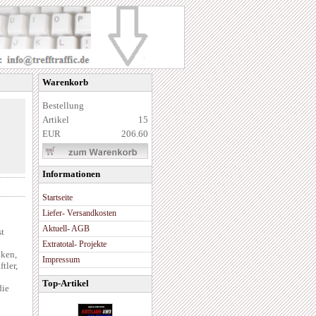
Warenkorb
Bestellung
Artikel
15
EUR
206.60
Informationen
Startseite
Liefer- Versandkosten
Aktuell- AGB
st
Extratotal- Projekte
nken,
Impressum
tler,
Top-Artikel
die