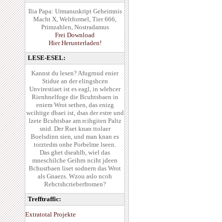
Ilia Papa: Urmanuskript Geheimnis
Macht X, Weltformel, Tier 666,
Primzahlen, Nostradamus
Frei Download
Hier Herunterladen!
LESE-ESEL:
Kannst du lesen? Afugrnud enier
Stidue an der elingshcen
Unvirestiaet ist es eagl, in wlehcer
Rienhnelfoge die Bcuhtsbaen in
eniem Wrot sethen, das enizg
wcihitge dbaei ist, dsas der estre und
lzete Bcuhtsbae am rcihgiten Paltz
snid. Der Rset knan ttolaer
Boelsdinn sien, und man knan es
torztedm onhe Porbelme lseen.
Das ghet dseahlb, wiel das
mneschilche Geihrn nciht jdeen
Bchustbaen liset sodnern das Wrot
als Gnaezs. Wzou aslo ncoh
Rehctshcrieberfromen?
Trefftraffic:
Extratotal Projekte