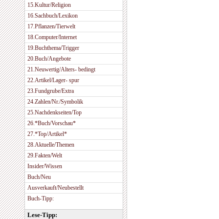
15.Kultur/Religion
16.Sachbuch/Lexikon
17.Pflanzen/Tierwelt
18.Computer/Internet
19.Buchthema/Trigger
20.Buch/Angebote
21.Neuwertig/Alters- bedingt
22.Artikel/Lager- spur
23.Fundgrube/Extra
24.Zahlen/Nr./Symbolik
25.Nachdenkseiten/Top
26.*Buch/Vorschau*
27.*Top/Artikel*
28.Aktuelle/Themen
29.Fakten/Welt
Insider/Wissen
Buch/Neu
Ausverkauft/Neubestellt
Buch-Tipp:
Lese-Tipp: