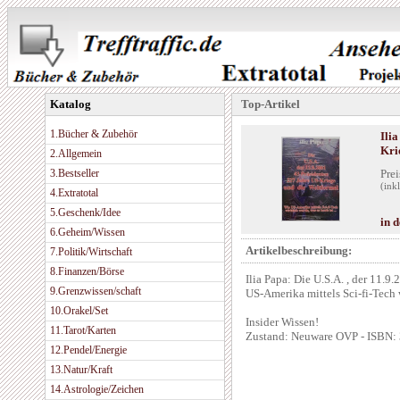
Katalog
Top-Artikel
1.Bücher & Zubehör
Ilia
Kri
2.Allgemein
3.Bestseller
Prei
(ink
4.Extratotal
5.Geschenk/Idee
in 
6.Geheim/Wissen
Artikelbeschreibung:
7.Politik/Wirtschaft
8.Finanzen/Börse
Ilia Papa: Die U.S.A. , der 11.
9.Grenzwissen/schaft
US-Amerika mittels Sci-fi-Tech w
10.Orakel/Set
Insider Wissen!
11.Tarot/Karten
Zustand: Neuware OVP - ISBN
12.Pendel/Energie
13.Natur/Kraft
14.Astrologie/Zeichen